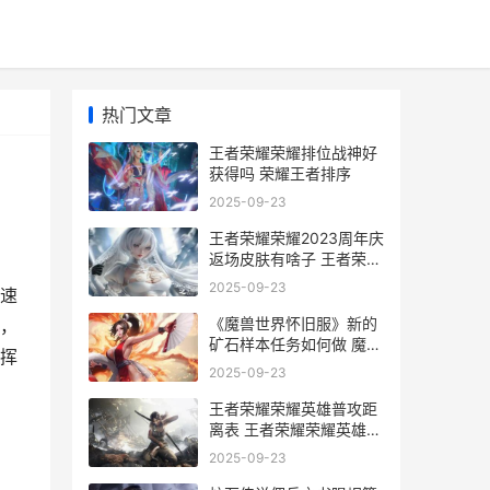
热门文章
王者荣耀荣耀排位战神好
获得吗 荣耀王者排序
2025-09-23
王者荣耀荣耀2023周年庆
返场皮肤有啥子 王者荣耀
荣耀水晶可以送人吗
2025-09-23
速
《魔兽世界怀旧服》新的
，
矿石样本任务如何做 魔兽
挥
世界怀旧服金币交易网站
2025-09-23
王者荣耀荣耀英雄普攻距
离表 王者荣耀荣耀英雄称
号获得条件
2025-09-23