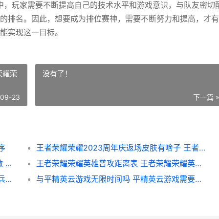
中，玩家需要不断提高自己的技术水平和游戏意识，与队友密切
的排名。因此，想要成为排位赛神，需要不断努力和提高，才有
能实现这一目标。
荣耀荣
没有了！
-09-23
下一篇 
序
王者荣耀荣耀2023周年庆返场皮肤有啥子 王者荣耀荣耀水晶可以送人吗
《魔兽世界怀旧服》新的矿石样本任务如何做 魔兽世界怀旧服金币交易网站
王者荣耀荣耀英雄普攻距离表 王者荣耀荣耀英雄称号获得条件
炉石传说佣兵之书陨烬篇如何打 炉石传说佣兵之书攻略
与平精英云游戏无限时间吗 平精英云游戏需要登录吗-