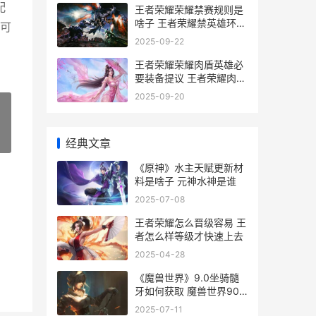
配
王者荣耀荣耀禁赛规则是
啥子 王者荣耀禁英雄环节
可
叫什么
2025-09-22
王者荣耀荣耀肉盾英雄必
要装备提议 王者荣耀肉都
有哪些
2025-09-20
»
经典文章
《原神》水主天赋更新材
料是啥子 元神水神是谁
2025-07-08
王者荣耀怎么晋级容易 王
者怎么样等级才快速上去
2025-04-28
《魔兽世界》9.0坐骑髓
牙如何获取 魔兽世界90
级橙色披风叫什么
2025-07-11