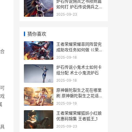
炉石传说佣兵之书陨烬篇
如何打 炉石传说佣兵之书
攻略
2025-09-23
猜你喜欢
王者荣耀荣耀暃同阵营完
成助攻任务如何做 巜荣耀
合
王者
2025-09-18
炉石传说小鬼术士如何卡
组分配 术士小鬼流炉石
2025-09-18
可
原神磐陀裂生之花在哪里
刷 原神磐陀裂生之花适合
戏
谁
2025-09-19
属
王者荣耀荣耀狐妖小红娘
优惠码锦集 王者狐王_1
2025-09-23
具