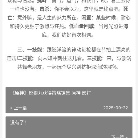
双枪与信念。
挑衅
：勇气，运气，和伙伴，唉，看上去你
一样也没有。
击杀
：你不会以为，这里就是终点吧。
死
亡
：意外嘛，是人生的魅力所在。
闲置
：某些时候，耐心
和持久更胜于激烈与狂热。
低血量回城
：当月光照进海
底，我们约好再次相遇。
三、
一技能
：跟随洋流的律动每枪都在节拍上漂亮的
连击!
二技能
：向未知冲刺往这儿看。
三技能
：来，与漩涡
共舞老朋友，一起玩个尽兴别抗拒深海的拥抱。
《原神》影狼丸获得策略锦集 原神 影打
« 上一篇
2025-09-22
没有了！
下一篇 »