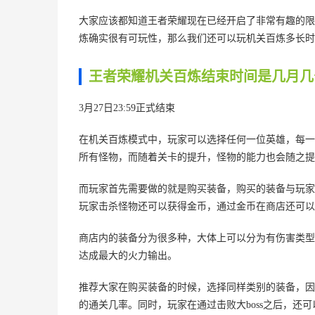
大家应该都知道王者荣耀现在已经开启了非常有趣的限
炼确实很有可玩性，那么我们还可以玩机关百炼多长时
王者荣耀机关百炼结束时间是几月几
3月27日23:59正式结束
在机关百炼模式中，玩家可以选择任何一位英雄，每一
所有怪物，而随着关卡的提升，怪物的能力也会随之提升
而玩家首先需要做的就是购买装备，购买的装备与玩家
玩家击杀怪物还可以获得金币，通过金币在商店还可以
商店内的装备分为很多种，大体上可以分为有伤害类型
达成最大的火力输出。
推荐大家在购买装备的时候，选择同样类别的装备，因
的通关几率。同时，玩家在通过击败大boss之后，还