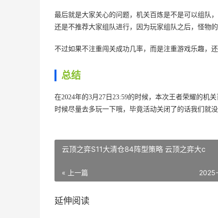
最后就是大家关心的问题，机关百炼是不是可以组队，
还是不推荐大家组队进行，因为玩家组队之后，怪物的
不过如果不注重闯关成功几率，而是注重游戏乐趣，
总结
在2024年的3月27日23:59的时候，本次王者荣
时候尽量去多玩一下哦，毕竟活动关闭了的话我们就没
云顶之弈S11大清仓84阵型策略 云顶之弈大c
« 上一篇
2025
延伸阅读