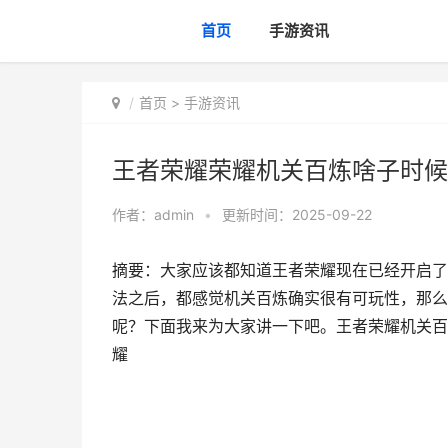
首页
手游资讯
首页
>
手游资讯
王者荣耀荣耀机关百炼啥子时候
作者：
admin
•
更新时间：2025-09-22
摘要：大家应该都知道王者荣耀现在已经开启了
法之后，都感觉机关百炼确实很有可玩性，那么
呢？下面我来为大家讲一下吧。王者荣耀机关百
耀