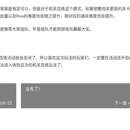
答案是肯定可以，但是对于机关百炼这个模式，如果想要闯关更高的关卡
血量以及Boss的难度也会随之提升，相对应的通关难度也会提升。
还是推荐大家组队，毕竟组队才能把游戏乐趣最大化。
耀的机关百炼活动就会关闭了，所以喜欢这次玩法的玩家们，一定要在活动还开启
法进入体验这次的机关百炼玩法了。
没有了！
-09-22
下一篇 