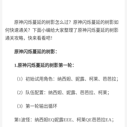
原神闪烁蔓延的树影怎么过？原神闪烁蔓延的树影如
何快速通关？下面小编给大家整理了原神闪烁蔓延的树影
通关攻略，快来看看吧！
原神闪烁蔓延的树影：
1.原神闪烁蔓延的树影第一轮：
（1）初始试用角色：纳西妲、妮露、柯莱、芭芭拉；
（2）队伍配置：纳西妲、妮露、芭芭拉、柯莱；
（3）第一轮输出循环
第1波怪：纳西妲EQ妮露EEE、柯莱QE芭芭拉EA；