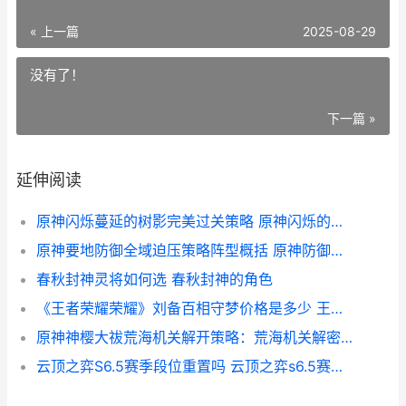
« 上一篇
2025-08-29
没有了！
下一篇 »
延伸阅读
原神闪烁蔓延的树影完美过关策略 原神闪烁的群星
原神要地防御全域迫压策略阵型概括 原神防御机制
春秋封神灵将如何选 春秋封神的角色
《王者荣耀荣耀》刘备百相守梦价格是多少 王者荣耀荣耀水晶保底多少
原神神樱大祓荒海机关解开策略：荒海机关解密方式锦集[多图] 原神神樱大祓荒废神社任务攻略
云顶之弈S6.5赛季段位重置吗 云顶之弈s6.5赛季五费卡