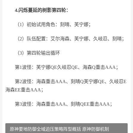
4.闪烁蔓延的树影第四轮：
（1）初始试用角色：刻晴、芙宁娜；
（2）队伍配置：艾尔海森、芙宁娜、久岐忍、刻晴；
（3）第四轮输出循环
第1波怪：芙宁娜QE久岐忍QE、海森Q重击AAA；
第2波怪：海森重击AAA、刻晴Q芙宁娜QE、久岐忍E
海森EE重击AAA；
第3波怪：海森重击AAA、刻晴QEE重击AAA；
原神要地防御全域迫压策略阵型概括 原神防御机制