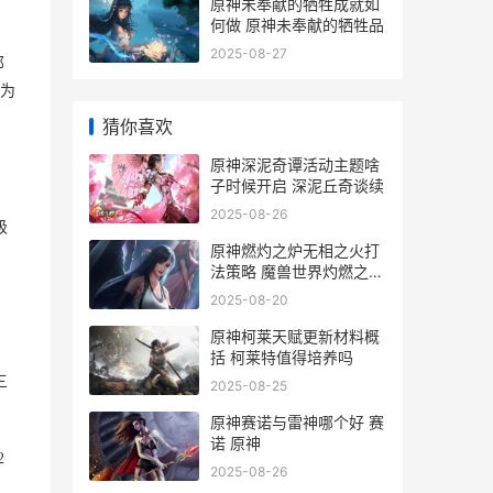
原神未奉献的牺牲成就如
何做 原神未奉献的牺牲品
2025-08-27
那
为
猜你喜欢
原神深泥奇谭活动主题啥
子时候开启 深泥丘奇谈续
2025-08-26
级
原神燃灼之炉无相之火打
法策略 魔兽世界灼燃之心
任务怎么做
2025-08-20
原神柯莱天赋更新材料概
括 柯莱特值得培养吗
三
2025-08-25
原神赛诺与雷神哪个好 赛
诺 原神
2
2025-08-26