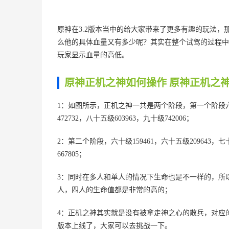
原神在3.2版本当中的给大家带来了更多有趣的玩法
么他的具体血量又有多少呢？其实在整个试驾的过程中
玩家显示血量的高低。
原神正机之神如何操作 原神正机之
1：如图所示，正机之神一共是两个阶段，第一个阶段六十级17
472732，八十五级603963，九十级742006；
2：第二个阶段，六十级159461，六十五级209643，七十级
667805；
3：同时在多人和单人的情况下生命也是不一样的，所
人，四人的生命值都是非常的高的；
4：正机之神其实就是没有被拿走神之心的散兵，对应的
版本上线了，大家可以去挑战一下。