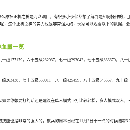
，那么原神正机之神是万众瞩目，有很多小伙伴都想了解到是如何操作的，
呢，这个正机之神的实力也是非常强大的，玩家可以观看以下的数据，会
神血量一览
7179，六十五级232937，七十级293042，七十五级366679，八十
263438，七十五级330011，八十级425459，八十五级543567，九十级
以如果你想要打的话还是建议在单人模式下打比较轻松，多人模式双人，
技能也是非常的强大的，散兵的周本已经在11月2日十一点的时候随着3.