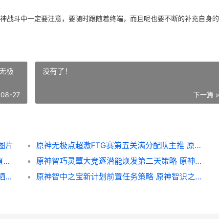
神战斗中一定要注意，要随时跟随着终端，而且呢也要不断的补充自身的
神无极
没有了！
-08-27
下一篇 
图片
原神无极点超激FTG赛第五关满分配队主推 原神无极限提竿机器用什么鱼饵
原神3.3前瞻直播啥子时候最初 原神1.3前瞻直播什么时候
原神智巧灵蕈大竞逐潜能焕发第二天策略 原神智巧灵蕈大竞逐
原神未奉献的牺牲成就如何做 原神未奉献的牺牲品
原神智中之宝新计划前置任务策略 原神智识之冕怎么获得