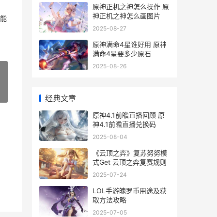
原神正机之神怎么操作 原
神正机之神怎么画图片
能
2025-08-27
原神满命4星谁好用 原神
满命4星要多少原石
2025-08-26
»
经典文章
原神4.1前瞻直播回顾 原
神4.1前瞻直播兑换码
2025-08-04
《云顶之弈》复苏努努模
式Get 云顶之弈复赛规则
2025-07-24
LOL手游魄罗币用途及获
取方法攻略
2025-07-05