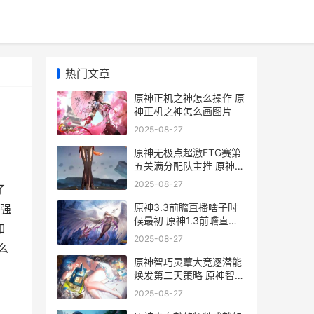
热门文章
原神正机之神怎么操作 原
神正机之神怎么画图片
2025-08-27
原神无极点超激FTG赛第
五关满分配队主推 原神无
极限提竿机器用什么鱼饵
2025-08-27
了
原神3.3前瞻直播啥子时
强
候最初 原神1.3前瞻直播
如
什么时候
2025-08-27
么
原神智巧灵蕈大竞逐潜能
焕发第二天策略 原神智巧
灵蕈大竞逐
2025-08-27