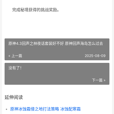
完成秘境获得的挑战奖励。
原神4.3回声之林夜话套装好不好 原神回声海岛怎么过去
« 上一篇
2025-08-09
没有了！
下一篇 »
延伸阅读
原神冰蚀霜侵之地打法策略 冰蚀配寒霜