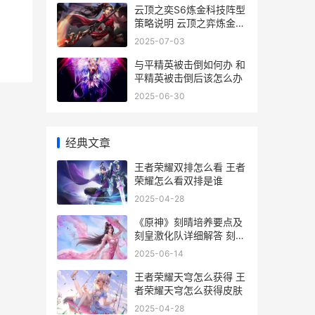
云顶之奕S6炼金科技阵型
策略说明 云顶之弈炼金阵
容
2025-07-03
与平精英被击倒如何办 和
平精英被击倒后该怎么办
2025-06-30
经典文章
王者荣耀双排怎么看 王者
荣耀怎么看双排是谁
2025-04-28
《原神》刻晴培养要点及
刻皇激化队详细解答 刻晴
培养材料
2025-06-14
王者荣耀天穹怎么获得 王
者荣耀天穹怎么获得皮肤
2025-04-28