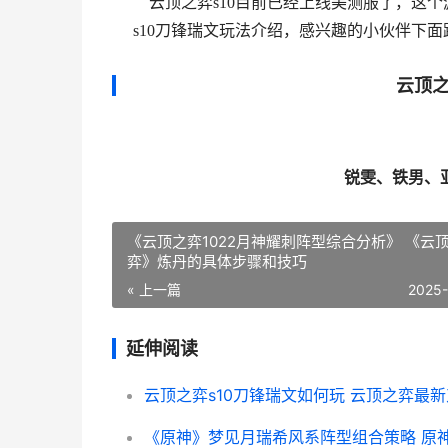
云顶之弈s10目前已经上线美测服了，这个
s10刀锋瑞文玩法介绍，感兴趣的小伙伴下
云顶之
锐雯、铁男、
《云顶之弈1022月神耀刺阵型综合分析》 《云
弈》炼丹的具体步骤和技巧
« 上一篇
2025
延伸阅读
云顶之弈s10刀锋瑞文如何玩 云顶之弈最