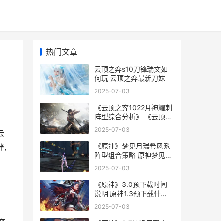
热门文章
云顶之弈s10刀锋瑞文如
何玩 云顶之弈最新刀妹
2025-07-03
《云顶之弈1022月神耀刺
阵型综合分析》 《云顶之
弈》炼丹的具体步骤和技
2025-07-03
云
巧
《原神》梦见月瑞希风系
,
阵型组合策略 原神梦见月
瑞希配队
2025-07-03
《原神》3.0预下载时间
说明 原神1.3预下载什么
时候
2025-07-03