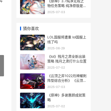
弈
《原神》3.7纯净无瑕之
物任务策略 纯净原版是什
么意思
2025-07-03
猜你喜欢
LOL国服将遭重 lol国服上
线了吗
2025-06-29
《lol》残月之肃全新出装
策略 残月之肃打什么位置
2025-07-02
»
《云顶之弈1022月神耀刺
阵型综合分析》 《云顶之
弈》炼丹的具体步骤和技
2025-07-03
巧
《原神》多谢惠顾成就策
略
2025-07-02