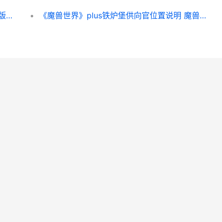
《原神》3.7纯净无瑕之物任务策略 纯净原版是什么意思
《魔兽世界》plus铁炉堡供向官位置说明 魔兽世界plus版本玩什么职业好