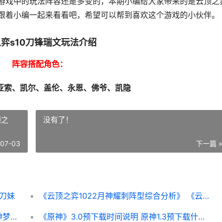
游戏中的玩法阵容还是多变的，本期小编给大家带来的是云顶之
面跟着小编一起来看看吧，希望可以帮到喜欢这个游戏的小伙伴。
弈s10刀锋瑞文玩法介绍
阵容搭配角色：
亚索、凯尔、盖伦、永恩、佛爷、凯隐
顶之
没有了！
-07-03
下一篇 
新刀妹
《云顶之弈1022月神耀刺阵型综合分析》 《云顶之弈》炼丹的具体步骤和技巧
《原神》梦见月瑞希风系阵型组合策略 原神梦见月瑞希配队
《原神》3.0预下载时间说明 原神1.3预下载什么时候