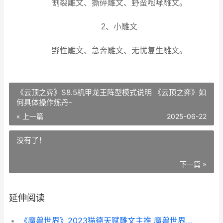
割裂雕文、撕碎雕文、野蛮咆哮雕文。
2、小雕文
野性雕文、急奔雕文、无忧复生雕文。
《云顶之弈》S8.5机甲龙王阵型模式说明 《云顶之弈》如
何具体操作炼丹-
« 上一篇
2025-06-22
没有了！
下一篇 »
延伸阅读
《魔兽世界》2023猫德天赋雕文主推 魔兽世界2025年6月商栈