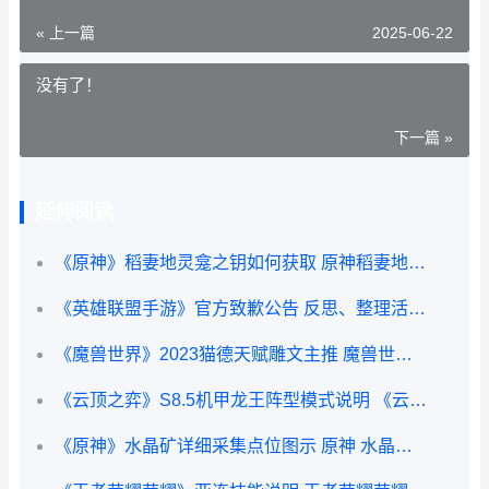
« 上一篇
2025-06-22
没有了！
下一篇 »
延伸阅读
《原神》稻妻地灵龛之钥如何获取 原神稻妻地图曝光
《英雄联盟手游》官方致歉公告 反思、整理活动运营
《魔兽世界》2023猫德天赋雕文主推 魔兽世界2025年6月商栈
《云顶之弈》S8.5机甲龙王阵型模式说明 《云顶之弈》如何具体操作炼丹-
《原神》水晶矿详细采集点位图示 原神 水晶矿点位置