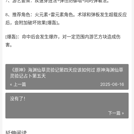
7、游艺要策：疾速穿连法+弹性防御墙+同时弹着法。
8、推荐角色：火元素+雷元素角色。术球和弹板发生超载反应
后，会附加破坏效果[爆轰]。
[爆轰]：命中后会发生爆炸，对一定范围内游艺方块造成伤
害。
《原神》海渊仙草灵验记第四天应该如何过 原神海渊仙草
灵验记占卜第五天
« 上一篇
2025-06-16
没有了！
下一篇 »
延伸阅读