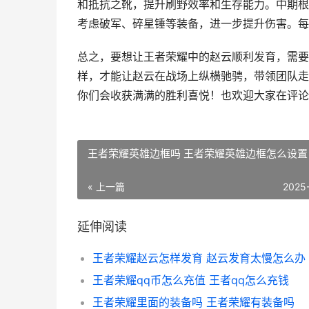
和抵抗之靴，提升刷野效率和生存能力。中期根
考虑破军、碎星锤等装备，进一步提升伤害。每
总之，要想让王者荣耀中的赵云顺利发育，需要
样，才能让赵云在战场上纵横驰骋，带领团队走
你们会收获满满的胜利喜悦！也欢迎大家在评论
王者荣耀英雄边框吗 王者荣耀英雄边框怎么设置
« 上一篇
2025
延伸阅读
王者荣耀赵云怎样发育 赵云发育太慢怎么办
王者荣耀qq币怎么充值 王者qq怎么充钱
王者荣耀里面的装备吗 王者荣耀有装备吗