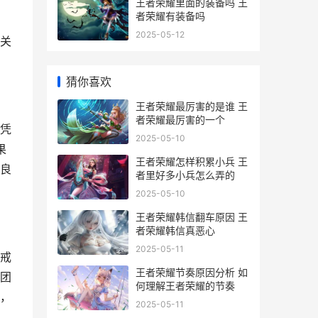
王者荣耀里面的装备吗 王
者荣耀有装备吗
2025-05-12
关
猜你喜欢
王者荣耀最厉害的是谁 王
者荣耀最厉害的一个
凭
2025-05-10
果
王者荣耀怎样积累小兵 王
良
者里好多小兵怎么弄的
2025-05-10
王者荣耀韩信翻车原因 王
者荣耀韩信真恶心
2025-05-11
戒
王者荣耀节奏原因分析 如
团
何理解王者荣耀的节奏
，
2025-05-11