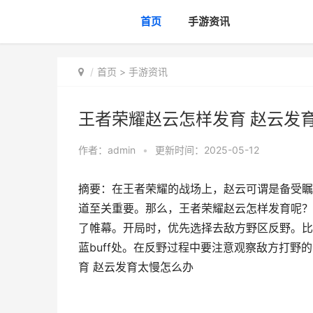
首页
手游资讯
首页
>
手游资讯
王者荣耀赵云怎样发育 赵云发
作者：
admin
•
更新时间：2025-05-12
摘要：在王者荣耀的战场上，赵云可谓是备受瞩
道至关重要。那么，王者荣耀赵云怎样发育呢？
了帷幕。开局时，优先选择去敌方野区反野。比
蓝buff处。在反野过程中要注意观察敌方打野
育 赵云发育太慢怎么办