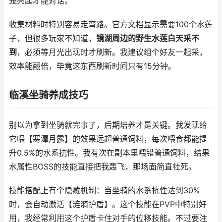
笼亮起才能对话。
收集材料时特别容易走弯路。官方文档显示需要100个水莲
子，但很多玩家不知道，
镜湖周边的野生水莲白天采不
到
，必须等月光出现时才刷新。我建议组个好友一起采，
效率能翻倍，毕竟这东西刷新时间只有15分钟。
临溪坐骑养成技巧
别以为拿到坐骑就完事了，后期培养才是关键。我发现给
它喂【寒潭月露】的效果远超普通饲料，每次喂食都能提
升0.5%的水系抗性。我有次在副本里喂错普通饲料，结果
水属性BOSS的技能直接把我轰飞，那场面简直社死。
技能搭配上有个隐藏机制：当坐骑的水系抗性达到30%
时，会自动激活【涟漪护盾】。这个技能在PVP中特别好
用，我经常利用这个护盾卡住对手的位移技能。不过要注