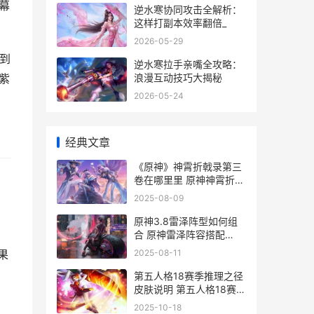
幕
逆水寒协同攻击全解析：
这样打副本效率翻倍_
2026-05-29
借到
逆水寒拉手亲嘴全攻略：
浪漫互动技巧大揭秘
紫
2026-05-24
经典文章
《原神》神霄折戟录第三
卷在哪里里 原神神霄折戟
录位置全套
2025-08-09
原神3.8雷泽阵型如何组
合 原神雷泽阵容搭配
2021
2025-08-11
果
第五人格18赛季推理之径
皮肤说明 第五人格18赛季
结束时间
2025-10-18