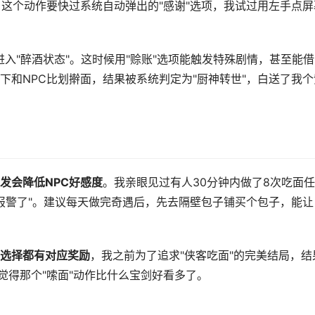
。这个动作要快过系统自动弹出的"感谢"选项，我试过用左手点屏
进入"醉酒状态"。这时候用"赊账"选项能触发特殊剧情，甚至能
下和NPC比划擀面，结果被系统判定为"厨神转世"，白送了我个
发会降低NPC好感度
。我亲眼见过有人30分钟内做了8次吃面任
就报警了"。建议每天做完奇遇后，先去隔壁包子铺买个包子，能让
选择都有对应奖励
，我之前为了追求"侠客吃面"的完美结局，结
觉得那个"嗦面"动作比什么宝剑好看多了。