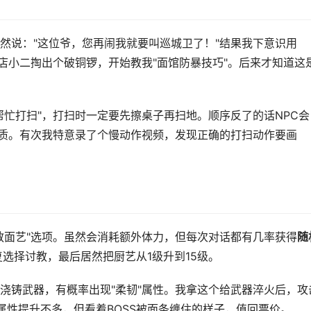
然说："这位爷，您再闹我就要叫巡城卫了！"结果我下意识用
店小二掏出个破铜锣，开始教我"面馆防暴技巧"。后来才知道这
帮忙打扫"，打扫时一定要先擦桌子再扫地。顺序反了的话NPC会
品质。有次我特意录了个慢动作视频，发现正确的打扫动作要画
教面艺"选项。虽然会消耗额外体力，但每次对话都有几率获得
随
选择讨教，最后居然把厨艺从1级升到15级。
浇铸武器，有概率出现"柔韧"属性。我拿这个给武器淬火后，攻
属性提升不多，但看着BOSS被面条缠住的样子，值回票价。