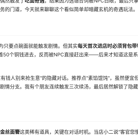
偶然触发了
吃面奇遇
，结果因为选错台词被NPC白眼，最后只
务的门道，今天就来聊聊这个看似简单却暗藏玄机的奇遇玩法。
以为只要点碗面就能触发剧情。但其实
每天首次进店时必须背包带
着50个铜钱进去，反而被NPC直接赶出来——后来才知道这是
这有钱人别来抢生意"的隐藏对话。推荐点"素馅馄饨"，虽然便宜
剧情分支。我有个朋友连续触发三次续汤，最后居然解锁了隐藏
金丝面簪
这类稀有道具，关键在对话时机。当店小二说"客官您