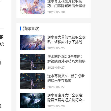
拿
逆水寒无根图片获取技
巧：门派隐藏剧情全解析
2026-05-30
猜你喜欢
够
逆水寒大量氧气获取全攻
略：轻松应对水下挑战
系统
2026-05-25
逆水寒外观2_2全攻略：
解锁隐藏外观技巧大揭秘
但
2026-05-27
逆水寒搞笑ol：新手必看
的欢乐生存指南
2026-05-27
逆水寒废弃大牢全攻略：
隐藏宝藏与通关技巧全解
析
慢
2026-05-28