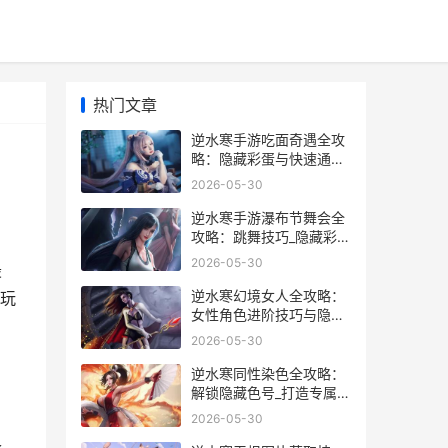
热门文章
逆水寒手游吃面奇遇全攻
略：隐藏彩蛋与快速通关
技巧
2026-05-30
逆水寒手游瀑布节舞会全
攻略：跳舞技巧_隐藏彩蛋
大揭秘
2026-05-30
最
逆水寒幻境女人全攻略：
玩
女性角色进阶技巧与隐藏
彩蛋揭秘
2026-05-30
逆水寒同性染色全攻略：
解锁隐藏色号_打造专属武
侠风
2026-05-30