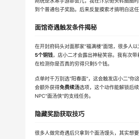
刚玩逆水寒手游那会儿，我在汴京街头转圈圈时
到个普通包子奖励。后来反复摸索才搞明白这任
面馆奇遇触发条件揭秘
在开封府码头对面那家"福满楼"面馆，很多人
5个铜钱
，店小二才会露出神秘笑容。我有次带
在检测你是否真的穷得只剩5个钱。
点单时千万别选"阳春面"，这会触发店小二"你
会额外获得
免费续汤
选项，这个动作能解锁后续
NPC"面汤侠"的支线任务。
隐藏奖励获取技巧
很多人做完奇遇后只拿到个面汤馒头，其实想要