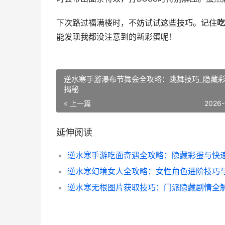
下次路过福满楼时，不妨试试这些技巧。记住
吃
能发现我都没注意到的新彩蛋呢！
逆水寒手游瀑布节舞会全攻略：跳舞技巧_隐藏
揭秘
« 上一篇
2026-
延伸阅读
逆水寒无根图片获取技巧：门派隐藏剧情全