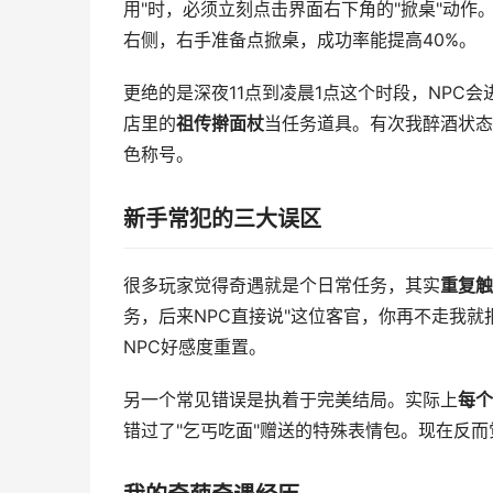
用"时，必须立刻点击界面右下角的"掀桌"动作
右侧，右手准备点掀桌，成功率能提高40%。
更绝的是深夜11点到凌晨1点这个时段，NPC会
店里的
祖传擀面杖
当任务道具。有次我醉酒状态
色称号。
新手常犯的三大误区
很多玩家觉得奇遇就是个日常任务，其实
重复触
务，后来NPC直接说"这位客官，你再不走我
NPC好感度重置。
另一个常见错误是执着于完美结局。实际上
每个
错过了"乞丐吃面"赠送的特殊表情包。现在反而