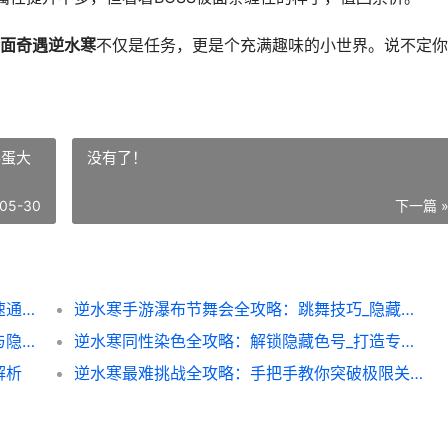
面奇遇逆水寒
不仅是任务，更是个充满趣味的小世界。说不定你
彩蛋大
没有了！
05-30
下一篇 
逆水寒手游吃面奇遇全攻略：隐藏彩蛋与快速通关技巧
逆水寒手游瀑布节舞会全攻略：跳舞技巧_隐藏彩蛋大揭秘
逆水寒幻境女人全攻略：女性角色进阶技巧与隐藏彩蛋揭秘
逆水寒同性染色全攻略：解锁隐藏色号_打造专属武侠风
解析
逆水寒最难挑战全攻略：手把手教你突破极限关卡