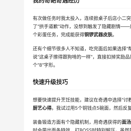
我的奇葩奇遇经历
有次做任务时我太投入，连续掀桌子后店小二突
了"拱手道歉"动作，没想到触发了隐藏剧情——
个彩蛋任务，完成能获得
铜锣武器皮肤
。
还有个细节很多人不知道，吃完面后如果选择"
说"这桌子擦得跟狗啃的一样"，直接扣掉奖励
个"8"字形。
快速升级技巧
想要快速提升烹饪技能，建议在奇遇中选择"讨
厨艺心得
。我试过用5个铜钱点5碗面，然后反复
装备锻造方面有个隐藏机制，用奇遇获得的
面汤
时会带出面条特效，打BOSS时特别解压。虽然