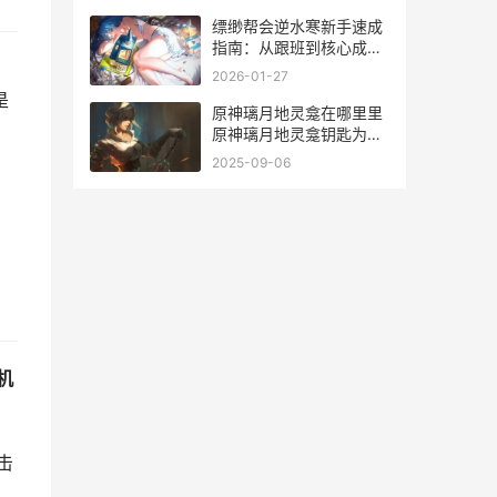
缥缈帮会逆水寒新手速成
指南：从跟班到核心成员
的蜕变之路
2026-01-27
是
原神璃月地灵龛在哪里里
原神璃月地灵龛钥匙为啥
会少两把
2025-09-06
机
击