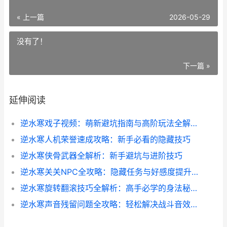
« 上一篇
2026-05-29
没有了！
下一篇 »
延伸阅读
逆水寒戏子视频：萌新避坑指南与高阶玩法全解析
逆水寒人机荣誉速成攻略：新手必看的隐藏技巧
逆水寒侠骨武器全解析：新手避坑与进阶技巧
逆水寒关关NPC全攻略：隐藏任务与好感度提升技巧
逆水寒旋转翻滚技巧全解析：高手必学的身法秘技
逆水寒声音残留问题全攻略：轻松解决战斗音效干扰