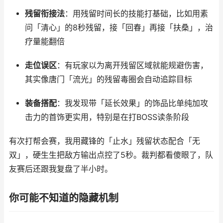
残留衔接法
：用残留时间长的技能打基础，比如用素
问「清心」的8秒残留，接「回春」再接「扶桑」，治
疗量能翻倍
走位误区
：有玩家以为离开残留区域就能规避伤害，
其实像唐门「流光」的残留毒圈会自动追踪目标
装备搭配
：我发现带「延长效果」的饰品比单纯加攻
击力的首饰更实用，特别是在打BOSS读条阶段
有次打帮会赛，我用藏锋的「止水」残留状态配合「无
双」，硬生生把敌方输出点控了5秒。裁判都看傻眼了，队
友赛后还跟我复盘了半小时。
你可能不知道的隐藏机制