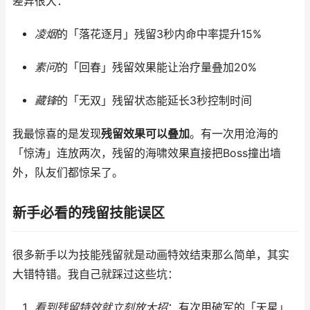
差异很大：
凌烟
的「落花逐月」残留3秒内命中率提升15%
素问
的「回春」残留效果能让治疗量叠加20%
藏锋
的「无双」残留状态能延长3秒控制时间
我最惊喜的是发现
残留效果可以叠加
。有一次用沧海的
「惊涛」连放两次，残留的海啸效果直接把Boss撞出墙
外，队友们都惊呆了。
新手必看的残留技能误区
很多新手以为技能残留就是动画特效结束那么简单，其实
大错特错。我自己就踩过这些坑：
看到残留特效就立刻放大招
：有次用破军的「天星」