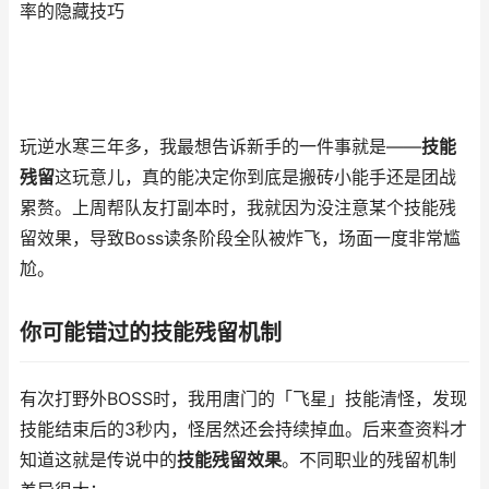
率的隐藏技巧
玩逆水寒三年多，我最想告诉新手的一件事就是——
技能
残留
这玩意儿，真的能决定你到底是搬砖小能手还是团战
累赘。上周帮队友打副本时，我就因为没注意某个技能残
留效果，导致Boss读条阶段全队被炸飞，场面一度非常尴
尬。
你可能错过的技能残留机制
有次打野外BOSS时，我用唐门的「飞星」技能清怪，发现
技能结束后的3秒内，怪居然还会持续掉血。后来查资料才
知道这就是传说中的
技能残留效果
。不同职业的残留机制