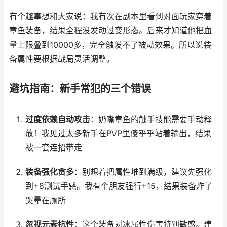
有个趣事想和大家说：我有次在副本里看到对面玩家穿着
章鱼装备，结果全程没发动过变形态。后来才知道他把血
量上限叠到10000多，完全触发不了被动效果。所以说装
备属性要根据战局灵活调整。
避坑指南：新手常犯的三个错误
过度依赖自动攻击
：奶嘴章鱼的触手技能需要手动释
放！我见过太多新手在PVP里傻乎乎站着输出，结果
被一套连招带走
装备强化贪多
：别想着把属性堆到满级，建议先强化
到+8测试手感。我有个朋友强行+15，结果装备炸了
哭晕在厕所
忽视元素抗性
：这个装备对冰属性伤害特别敏感。建