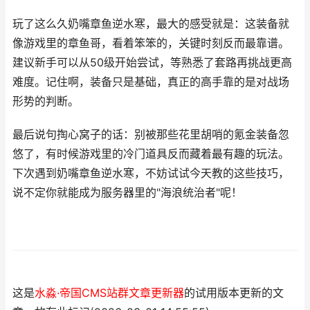
玩了这么久奶嘴章鱼逆水寒，最大的感受就是：这装备就
像游戏里的章鱼哥，看着笨笨的，关键时刻反而最靠谱。
建议新手可以从50级开始尝试，等熟悉了套路再挑战更高
难度。记住啊，装备只是基础，真正的高手靠的是对战场
形势的判断。
最后说句掏心窝子的话：别被那些花里胡哨的氪金装备忽
悠了，有时候游戏里的冷门道具反而藏着最有趣的玩法。
下次遇到奶嘴章鱼逆水寒，不妨试试今天教的这些技巧，
说不定你就能成为服务器里的"海浪统治者"呢！
这是
水淼·帝国CMS站群文章更新器
的试用版本更新的文