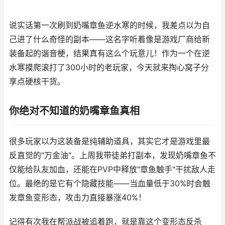
说实话第一次刷到奶嘴章鱼逆水寒的时候，我差点以为自
己进了什么奇怪的副本——这名字听着像是游戏厂商给新
装备起的谐音梗，结果真有这么个玩意儿！作为一个在逆
水寒摸爬滚打了300小时的老玩家，今天就来掏心窝子分
享点硬核干货。
你绝对不知道的奶嘴章鱼真相
很多玩家以为这装备是纯辅助道具，其实它才是游戏里最
反直觉的"万金油"。上周我带徒弟打副本，发现奶嘴章鱼不
仅能给队友加血，还能在PVP中释放"章鱼触手"干扰敌人走
位。最绝的是它有个隐藏技能——当血量低于30%时会触
发章鱼变形态，攻击力直接暴涨40%！
记得有次我在帮派战被追着跑，就是靠这个变形态反杀