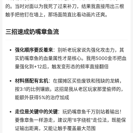
的。当时对面以为我死了过来补刀，结果我直接甩出三根
触手把他钉在墙上，那场面简直比看动画片还爽。
三招速成奶嘴章鱼流
强化顺序要反着来
：别听老玩家说先强化攻击力，其
实奶嘴章鱼的血量属性才是核心。我用5000金币把血
量强化到+12后，触发变形态的频率直接翻倍
材料搭配有玄机
：在摆摊区买些废铁和残缺的龙鳞，
按3:1的比例镶嵌。这招是我从老区玩家那里偷师的，
能额外获得5%的治疗加成
走位是关键中的关键
：玩奶嘴章鱼千万别站着输出！
要像章鱼一样游走，建议用"8字绕桩"走位法，既能保
证输出距离，又能让触手覆盖最大范围