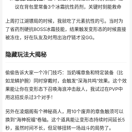
议在背包里常备3个冰霜抗性药剂，关键时刻能救命
上周打江湖镖局的时候，我就吃了元素抗性的亏。当时为
了省药剂硬抗BOSS冰霜技能，结果触发变形态的时候直接
被冻住，好在队友及时甩出治疗链才没GG。
隐藏玩法大揭秘
偷偷告诉大家一个冷门技巧：当奶嘴章鱼和特定装备（比
如龙鳞护腕）同时穿戴时，会触发"深海共鸣"效果。这个效
果能让你在变形态下召唤海浪冲击敌人，我试过在PVP中
用这招反杀过3个对手！
另外在凌烟阁有个神秘商人，用10个废弃的章鱼触须可以
换到"海神祝福"卷轴。这个道具能让变形态持续时间延长5
秒，虽然时间不长，但足够扭转一场战斗的局势了。