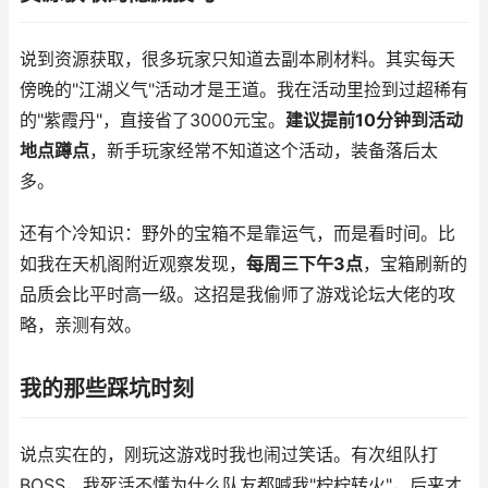
说到资源获取，很多玩家只知道去副本刷材料。其实每天
傍晚的"江湖义气"活动才是王道。我在活动里捡到过超稀有
的"紫霞丹"，直接省了3000元宝。
建议提前10分钟到活动
地点蹲点
，新手玩家经常不知道这个活动，装备落后太
多。
还有个冷知识：野外的宝箱不是靠运气，而是看时间。比
如我在天机阁附近观察发现，
每周三下午3点
，宝箱刷新的
品质会比平时高一级。这招是我偷师了游戏论坛大佬的攻
略，亲测有效。
我的那些踩坑时刻
说点实在的，刚玩这游戏时我也闹过笑话。有次组队打
BOSS，我死活不懂为什么队友都喊我"柠柠转火"，后来才