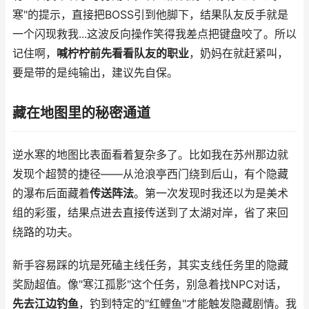
寒"的提示，直接把BOSS引到他脚下，结果队友反手就是
一个闪现救我...这波反向操作笑得我差点把键盘咬了。所以
记住啊，
喊柠柠前先看看队友的职业
，奶妈在就赶紧叫，
要是带的是纯输出，建议先自保。
藏在地图里的秘密通道
逆水寒的地图比表面看着复杂多了。比如我在苏州那边就
发现个超赞的捷径——从沧浪亭西门绕到后山，有个隐藏
的瀑布后面藏着
传送阵法
。第一次发现时我还以为是美术
组的彩蛋，结果点进去直接传送到了太湖对岸，省了来回
绕路的功夫。
新手容易踩的坑是死磕主线任务，其实支线任务里的隐藏
奖励超值。像"寒江孤影"这个任务，别急着找NPC对话，
先去江边钓鱼
，钓到特定的"红鲤鱼"才能触发隐藏剧情。我