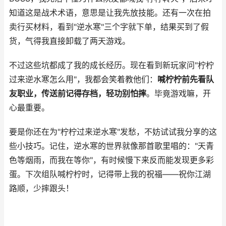
知道这是战术术语，意思是让我先放技能。还有一次在拍
卖行买材料，看到"逆水寒"三个字就下单，结果买到了假
货，气得我直接卸载了两天游戏。
不过这些坑都成了我的成长经历。现在看到新玩家问"柠柠
过来逆水寒怎么用"，我都会笑着教他们：
喊柠柠前先看队
友职业，传送前记得存档，轻功别怕摔
。毕竟游戏嘛，开
心最重要。
要是你还在为"柠柠过来逆水寒"发愁，不妨试试我分享的这
些小技巧。记住，逆水寒的世界就像那首歌里唱的："天青
色等烟雨，而我在等你"，有时候慢下来反而能发现更多彩
蛋。下次组队喊柠柠时，记得带上我的祝福——祝你江湖
路顺，少摔跟头！