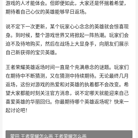
游戏的人才能体会。但即便如此，大家还是怀揣着希望，
期待着自己心仪的英雄能够早日返场。
说不定下一次更新，某个玩家心心念念的英雄就会惊喜现
身。到时候，整个游戏世界又将掀起一阵热潮。玩家们会
迫不及待地购买，然后在战场上大显身手，向朋友们展示
自己新获得的宝贝英雄。
王者荣耀英雄返场时间一直是个充满悬念的谜题。玩家们
在期待中不断猜测，又在猜测中持续期待。无论最终几月
返场，这份对游戏的热爱和对英雄的执着都不会改变。希
望大家都能时刻关注官方消息，说不定哪天就能迎来自己
喜爱英雄的华丽回归。你最期待哪个英雄返场呢？快来一
起讨论吧！
蒙田 王者荣耀怎么画 王者荣耀怎么画