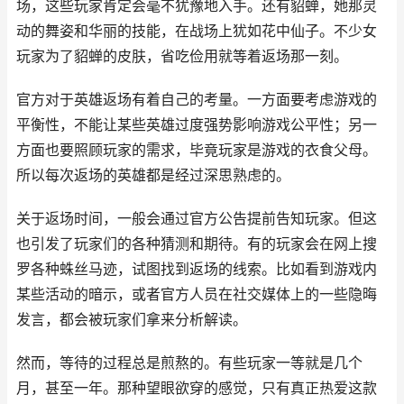
场，这些玩家肯定会毫不犹豫地入手。还有貂蝉，她那灵
动的舞姿和华丽的技能，在战场上犹如花中仙子。不少女
玩家为了貂蝉的皮肤，省吃俭用就等着返场那一刻。
官方对于英雄返场有着自己的考量。一方面要考虑游戏的
平衡性，不能让某些英雄过度强势影响游戏公平性；另一
方面也要照顾玩家的需求，毕竟玩家是游戏的衣食父母。
所以每次返场的英雄都是经过深思熟虑的。
关于返场时间，一般会通过官方公告提前告知玩家。但这
也引发了玩家们的各种猜测和期待。有的玩家会在网上搜
罗各种蛛丝马迹，试图找到返场的线索。比如看到游戏内
某些活动的暗示，或者官方人员在社交媒体上的一些隐晦
发言，都会被玩家们拿来分析解读。
然而，等待的过程总是煎熬的。有些玩家一等就是几个
月，甚至一年。那种望眼欲穿的感觉，只有真正热爱这款