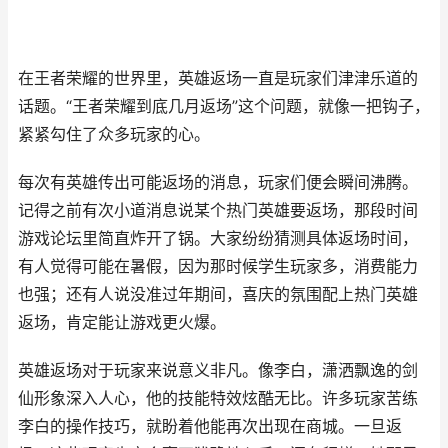
在王者荣耀的世界里，英雄返场一直是玩家们津津乐道的
话题。“王者荣耀到底几月返场”这个问题，就像一把钩子，
紧紧勾住了众多玩家的心。
每次有英雄传出可能返场的消息，玩家们便会瞬间沸腾。
记得之前有次小道消息说某个热门英雄要返场，那段时间
游戏论坛里简直炸开了锅。大家纷纷猜测具体返场时间，
有人觉得可能在暑假，因为那时候学生玩家多，消费能力
也强；还有人说没准过年期间，喜庆的氛围配上热门英雄
返场，肯定能让游戏更火爆。
英雄返场对于玩家来说意义非凡。像李白，潇洒飘逸的剑
仙形象深入人心，他的技能特效炫酷无比。许多玩家苦练
李白的操作技巧，就盼着他能再次出现在商城。一旦返