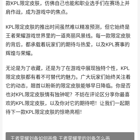
款KPL限定皮肤，仿佛自己也能和职业选手们在赛场上并
肩作战，成为游戏中的焦点。
KPL限定皮肤的推出时间虽然难以精准预测，但它始终是
王者荣耀游戏世界里的一道亮丽风景线。每一款限定皮肤
的背后，都承载着玩家们的期待与热爱，以及KPL赛事的
辉煌与荣耀。
无论是为了收藏，还是为了在游戏中展现独特个性，KPL
限定皮肤都有着不可替代的魅力。广大玩家们始终关注着
它的动态，翘首以盼新的限定皮肤能够早日降临。你是否
也对KPL限定皮肤情有独钟呢？不妨在评论区分享你最喜
欢的KPL限定皮肤，以及你对它的期待吧！让我们一起期
待下一款KPL限定皮肤的惊艳亮相！
王者荣耀刘备如何画像 王者荣耀里的刘备怎么画