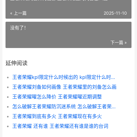
« 上一篇
2025-11-10
没有了！
下一篇 »
延伸阅读
王者荣耀kpl限定什么时候出的 kpl限定什么时候上线
王者荣耀刘备如何画像 王者荣耀里的刘备怎么画
王者荣耀曜怎么降价 王者荣耀曜近期调整
怎么破解王者荣耀防沉迷系统 怎么破解王者荣耀防沉迷系统
王者荣耀到底有多火 王者荣耀现在有多火
王者荣耀 还有谁 王者荣耀还有谁是谁的台词