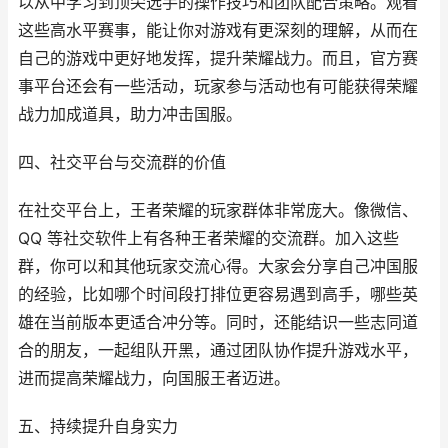
以从中学习到顶尖选手的操作技巧和团队配合策略。观看
这些高水平赛事，能让你对游戏有更深刻的理解，从而在
自己的游戏中更好地发挥，提升荣耀战力。而且，官方赛
事平台还会有一些活动，玩家参与活动也有可能获得荣耀
战力加成道具，助力冲击国服。
四、社交平台与交流群的价值
在社交平台上，王者荣耀的玩家群体非常庞大。像微信、
QQ 等社交软件上有各种王者荣耀的交流群。加入这些
群，你可以和其他玩家交流心得。大家会分享自己冲国服
的经验，比如哪个时间段打排位更容易遇到高手，哪些英
雄在当前版本更适合冲分等。同时，还能结识一些志同道
合的朋友，一起组队开黑，通过团队协作提升游戏水平，
进而提高荣耀战力，向国服王者迈进。
五、持续提升自身实力