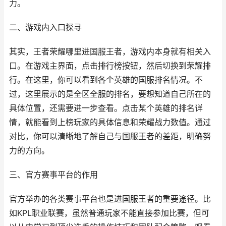
力。
二、游戏内入口探寻
其实，王者荣耀哪里进国服王者，游戏内本身就有相关入
口。在游戏主界面，点击排行榜按钮，然后切换到荣耀排
行。在这里，你可以看到各个英雄的国服排名情况。不
过，这里展示的是全区全服的排名，要想知道自己所在的
具体位置，还需要进一步查看。点击某个英雄的排名详
情，就能看到上榜玩家的具体信息和荣耀战力数值。通过
对比，你可以清晰地了解自己与国服王者的差距，明确努
力的方向。
三、官方赛事平台的作用
官方举办的各类赛事平台也是进国服王者的重要途径。比
如KPL职业联赛，虽然普通玩家不能直接参加比赛，但可