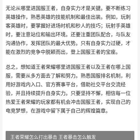
无论从哪里进国服王者，自身实力才是关键。要不断练习
英雄操作，熟悉英雄的技能机制和最佳出装。例如，玩刺
客英雄时，要掌握好进场时机和秒人的技巧；玩射手英雄
时，要注意站位和输出环境。还要注重团队配合，与队友
沟通协作，发挥团队的最大优势。只有自身实力过硬，才
能在激烈的竞争中脱颖而出，登上国服王者的宝座。
总之，想知道王者荣耀哪里进国服王者以及王者在哪上国
服，需要从多方面去了解和努力。熟悉国服排名机制，利
用好游戏内入口、官方赛事平台，借助社交平台交流经
验，并且持续提升自身实力。只要坚持不懈，相信每一位
热爱王者荣耀的玩家都有机会冲击国服王者，实现自己的
电竞梦想，在游戏中留下属于自己的辉煌篇章。
王者荣耀怎么打出暴击 王者暴击怎么触发