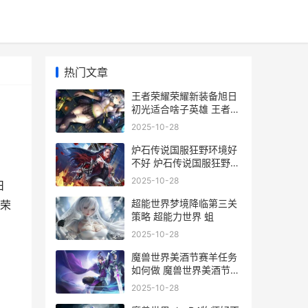
热门文章
王者荣耀荣耀新装备旭日
初光适合啥子英雄 王者荣
耀新荣耀皮肤爆料
2025-10-28
炉石传说国服狂野环境好
不好 炉石传说国服狂野卡
组胜率多少
2025-10-28
日
超能世界梦境降临第三关
荣
策略 超能力世界 蛆
2025-10-28
魔兽世界美酒节赛羊任务
如何做 魔兽世界美酒节
boss出现bug
2025-10-28