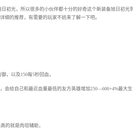
旭日初光，所以很多的小伙伴都十分的好奇这个新装备旭日初光
详细的推荐，有需要的玩家不妨来了解一下吧。
御，以及150每5秒回血，
给自己和最近血量最低的友方英雄增加250—600+4%最大生
最高的就是肉坦辅助，