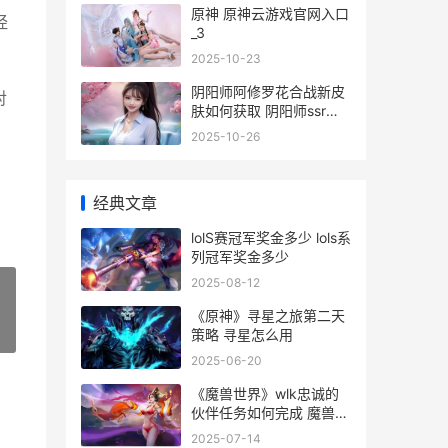
原神 原神云游戏官网入口
经
_3
2025-10-23
阴阳师阿修罗花合战新皮
对
肤如何获取 阴阳师ssr阿
修罗
2025-10-26
经典文章
lolS赛冠军奖金多少 lols系
列冠军奖金多少
2025-08-12
《原神》寻星之旅第二天
»
策略 寻星怎么用
2025-06-20
《魔兽世界》wlk忠诚的
伙伴任务如何完成 魔兽世
界wlk法师天赋推荐
2025-07-14