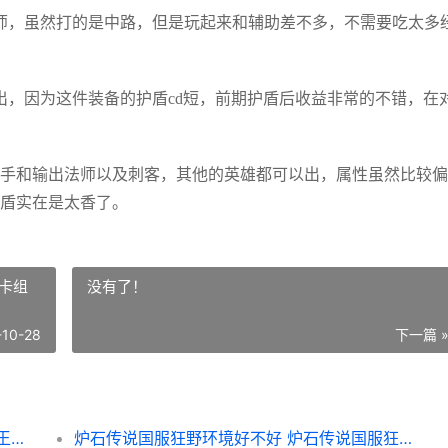
师，虽然打的是中路，但是玩起来和辅助差不多，不需要吃太多
，因为这件装备的护盾cd短，前期护盾后收益非常的不错，在
和输出法师以及刺客，其他的英雄都可以出，属性虽然比较偏
护盾实在是太香了。
卡组
没有了！
-10-28
下一篇 
王者荣耀荣耀新装备旭日初光适合啥子英雄 王者荣耀新荣耀皮肤爆料
炉石传说国服狂野环境好不好 炉石传说国服狂野卡组胜率多少