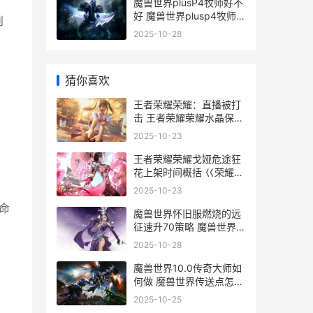
魔兽世界plusP4牧师好不
好 魔兽世界plusp4牧师
到
符文
2025-10-28
猜你喜欢
王者荣耀荣耀：直播被打
击 王者荣耀荣耀水晶保底
多少
2025-10-23
王者荣耀荣耀戈娅危途狂
花上架时间概括 巜荣耀王
者
2025-10-23
命
魔兽世界怀旧服燃烧的远
征速升70策略 魔兽世界
怀旧服plus
2025-10-28
魔兽世界10.0传奇大师如
何做 魔兽世界传送点怎么
开
2025-10-25