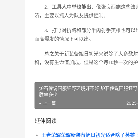
2、
工具人中单也能出
，像张良西施这些法
济，主要以抓人为队友提供控制。
3、打野对抗路和部分半肉射手英雄也可以出
面高爆发的情况下可以出。
总之关于新装备旭日初光来说除了大多数射手
科，没有生命值加成，但是这个每10秒一次的
炉石传说国服狂野环境好不好 炉石传说国服狂野
胜率多少
« 上一篇
2025
延伸阅读