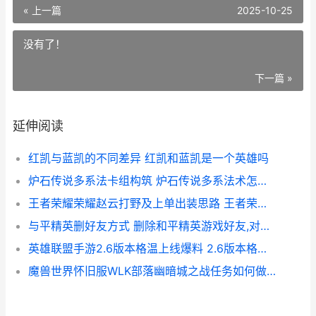
« 上一篇
2025-10-25
没有了！
下一篇 »
延伸阅读
红凯与蓝凯的不同差异 红凯和蓝凯是一个英雄吗
炉石传说多系法卡组构筑 炉石传说多系法术怎么用
王者荣耀荣耀赵云打野及上单出装思路 王者荣耀 赵娟
与平精英删好友方式 删除和平精英游戏好友,对方还能看到我吗
英雄联盟手游2.6版本格温上线爆料 2.6版本格温会出吗
魔兽世界怀旧服WLK部落幽暗城之战任务如何做 魔兽世界怀旧服巫妖王之怒