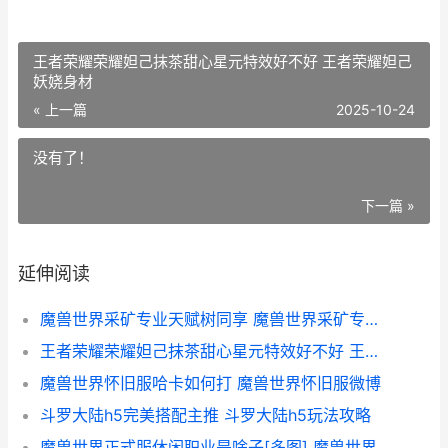
王者荣耀荣耀妲己抹茶甜心星元特效好不好 王者荣耀妲己
妖娆身材
« 上一篇
2025-10-24
没有了！
下一篇 »
延伸阅读
魔兽世界采矿专业天赋树同享 魔兽世界采矿专精点怎么获得
王者荣耀荣耀妲己抹茶甜心星元特效好不好 王者荣耀妲己妖娆身材
魔兽世界怀旧服哈卡如何打 魔兽世界怀旧服微博
斗罗大陆h5完美搭配主推 斗罗大陆h5玩法攻略
魔兽世界正式服休闲职业是啥子[多图] 魔兽世界正式服11.15