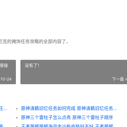
尼克的掩饰任务攻略的全部内容了，
哪接
没有了！
-10-24
下一篇 
魔兽世界休尼克的掩饰任务如何做 魔兽世界任务休想
原神清籁旧忆任务如何完成 原神清籁旧忆任务在哪接
原神三个雷柱子怎么点亮 原神三个雷柱子顺序
王者荣耀荣耀戈娅危途狂花上架时间概括 巜荣耀王者
王者荣耀荣耀海月金沙新皮肤好不好 王者荣耀荣耀海月称号是什么