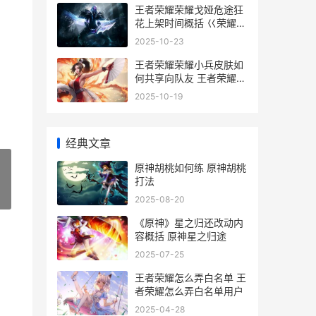
王者荣耀荣耀戈娅危途狂
花上架时间概括 巜荣耀王
者
2025-10-23
王者荣耀荣耀小兵皮肤如
何共享向队友 王者荣耀荣
耀小助手下载
2025-10-19
经典文章
原神胡桃如何练 原神胡桃
打法
»
2025-08-20
《原神》星之归还改动内
容概括 原神星之归途
2025-07-25
王者荣耀怎么弄白名单 王
者荣耀怎么弄白名单用户
2025-04-28