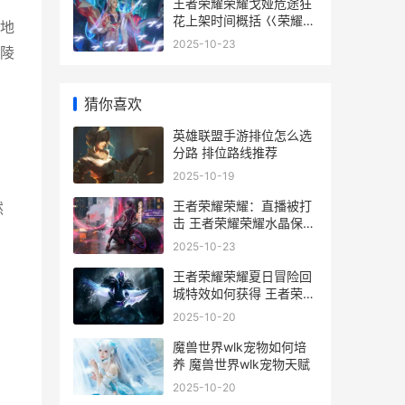
王者荣耀荣耀戈娅危途狂
花上架时间概括 巜荣耀王
地
者
2025-10-23
陵
猜你喜欢
英雄联盟手游排位怎么选
分路 排位路线推荐
2025-10-19
王者荣耀荣耀：直播被打
然
击 王者荣耀荣耀水晶保底
多少
2025-10-23
王者荣耀荣耀夏日冒险回
城特效如何获得 王者荣耀
夏季赛2021赛程表
2025-10-20
魔兽世界wlk宠物如何培
养 魔兽世界wlk宠物天赋
2025-10-20