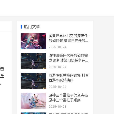
热门文章
魔兽世界休尼克的掩饰任
务如何做 魔兽世界任务休
想
2025-10-24
原神清籁旧忆任务如何完
成 原神清籁旧忆任务在哪
接
2025-10-24
击
西游除妖兑换码锦集 抖音
丘
西游除妖兑换码
，
2025-10-24
原神三个雷柱子怎么点亮
原神三个雷柱子顺序
2025-10-23