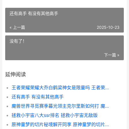
还有高手 有没有其他高手
« 上一篇
2025-10-23
没有了！
下一篇 »
延伸阅读
王者荣耀荣耀大乔白鹤梁神女是限量吗 王者荣耀荣耀大乔称号
还有高手 有没有其他高手
魔兽世界寻觅赛季暮光领主克尔里斯如何打 魔兽世界9.1寻觅新机遇怎么做
拯救小宇宙八大ssr排名 拯救小宇宙无敌版
原神童梦的切片秘境解开同享 原神童梦的切片怎么通关