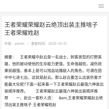
王者荣耀荣耀赵云绝顶出装主推啥子
王者荣耀姓赵
作者：
admin
•
更新时间：2025-10-21
摘要： 王者荣耀中赵云是一名战士、刺客类型的打野英
雄，他的被动使他的生存能力更强，生命值越低，减伤效
果就越强，基本上是可以残血站撸敌人的角色，可谓在团
中中七进七出，这就是赵云。那么赵云要怎么出装伤害才
能最大化呢?下面一起来看一下王者荣耀赵云最强六神装出
装顺序推荐。 王者荣耀赵云最强六神装出装顺序推
荐 一、赵云一套秒人流： &em,王者荣耀荣耀赵云绝
顶出装主推啥子 王者荣耀姓赵