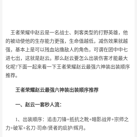
王者荣耀中赵云是一名战士、刺客类型的打野英雄，他
的被动使他的生存能力更强，生命值越低，减伤效果就越
强，基本上是可以残血站撸敌人的角色，可谓在团中中七
进七出，这就是赵云。那么赵云要怎么出装伤害才能最大
化呢?下面一起来看一下王者荣耀赵云最强六神装出装顺序
推荐。
王者荣耀赵云最强六神装出装顺序推荐
一、赵云一套秒人流：
1、出装顺序：追击刀锋+抵抗之靴+暗影战斧+宗师之
力+破军+名刀·司命/贤者的庇护/辉月。