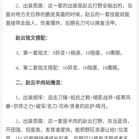
2、出装思路：这一套的出装是赵云打野全输出的，当
面对地方无位移的脆皮英雄的时候，赵云的一套技能就能
直接带走敌人，伤害爆炸。后期名刀可以换复活甲。
赵云铭文搭配：
3、第一套铭文：9异变+1祸源、10隐匿、10鹰眼。
4、第二套铭文搭配：10异变、10隐匿、10鹰眼。
二、赵云半肉站撸流：
1、出装顺序：追击刀锋+抵抗之靴+暗影战斧+极寒风
暴+宗师之力+破军/名刀·司命/贤者的庇护/辉月。
2、出装思路：这一套是半肉的赵云打野，充当蓝领，
开团强、坦度高，发育速度快，能把野区资源让给C位发
育，让C位能够快速成长起来。后期可以换复活甲或者名