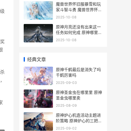
魔兽世界怀旧服暴雪和玩
家斗智斗勇 魔兽世界怀旧
级
服巫妖王之怒
2025-10-08
，
原神月亮还没有出来这一
任务如何完成 原神哪里有
月亮
2025-10-08
奖
银
经典文章
原神千鹤最后是消失了吗
杀
千鹤厉害吗
，
2025-09-03
原神圣金虫在哪里里 原神
圣金虫哪里卖
家
2025-08-09
原神炉心机造活动主题进
阶策略 原神炉心的三把钥
匙
2025-09-02