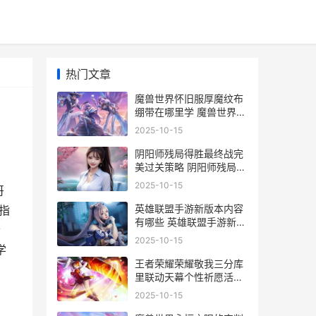
热门文章
魔兽世界怀旧服厚魔纹布
绷带在哪里学 魔兽世界怀
旧服plus
2025-10-15
阴阳师残局得胜最终战完
美过关策略 阴阳师残局得
胜在哪
2025-10-15
哥
英雄联盟手游新版本内容
指
有哪些 英雄联盟手游新版
素
本内容介绍
2025-10-15
学
王者荣耀荣耀敬我三分库
里联动天幕个性祈愿活动
主题模式策略 wangzhe
2025-10-15
荣耀