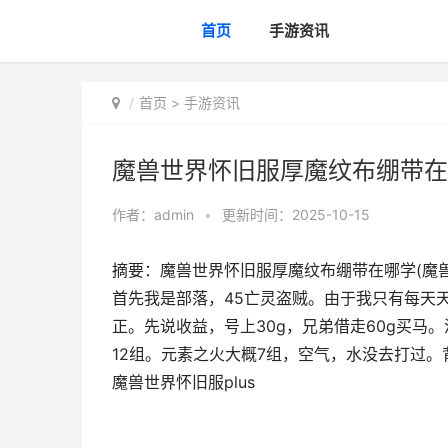
首页
手游资讯
首页
>
手游资讯
魔兽世界怀旧服厚魔纹布绷带在哪
作者：
admin
•
更新时间：2025-10-15
摘要：魔兽世界怀旧服厚魔纹布绷带在哪学(魔兽
首先我是部落，45亡灵盗贼。由于我只有每天
正。先说收益，号上30g，兄弟借走60g买马
12组。元素之火大概7组，空气，水没去打过。
魔兽世界怀旧服plus