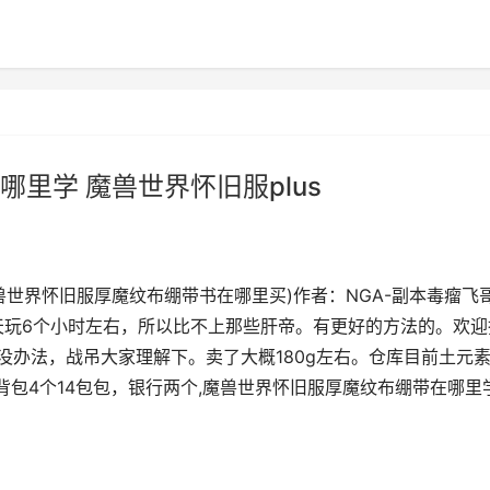
里学 魔兽世界怀旧服plus
世界怀旧服厚魔纹布绷带书在哪里买)作者：NGA-副本毒瘤飞
天玩6个小时左右，所以比不上那些肝帝。有更好的方法的。欢迎
。没办法，战吊大家理解下。卖了大概180g左右。仓库目前土元
背包4个14包包，银行两个,魔兽世界怀旧服厚魔纹布绷带在哪里