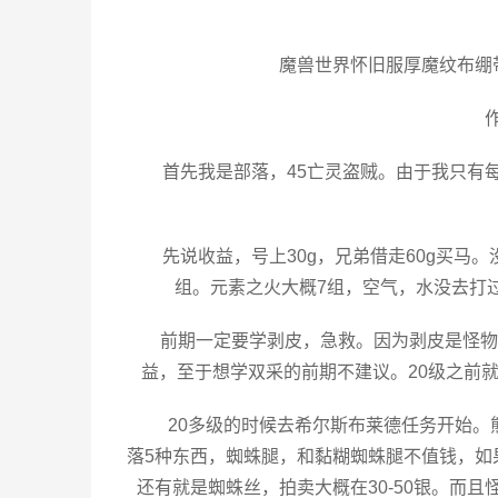
魔兽世界怀旧服厚魔纹布绷
首先我是部落，45亡灵盗贼。由于我只有
先说收益，号上30g，兄弟借走60g买马
组。元素之火大概7组，空气，水没去打过
前期一定要学剥皮，急救。因为剥皮是怪物
益，至于想学双采的前期不建议。20级之前
20多级的时候去希尔斯布莱德任务开始
落5种东西，蜘蛛腿，和黏糊蜘蛛腿不值钱，如
还有就是蜘蛛丝，拍卖大概在30-50银。而