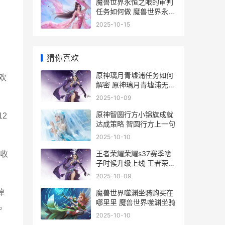
魔兽世界永恒之眼的审判
任务如何做 魔兽世界永恒
之水哪里刷
2025-10-15
猜你喜欢
原神璃月青墟浦任务如何
欢
解密 原神璃月青墟浦无名
宝藏位置
2025-10-09
原神智圆行方小锦旗成就
2
达成策略 智圆行方上一句
2025-10-10
王者荣耀荣耀s37赛季啥
收
子时候升级上线 王者荣耀
。
荣耀之章
2025-10-09
掉
魔兽世界噬渊坐骑购买在
哪里里 魔兽世界噬渊坐骑
。
2025-10-10
。