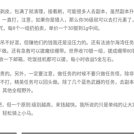
剥皮，包满了就清理，接着刷，可能很多人去副本，虽然副本升
，一直打，注意，如果你是猎人，那么你36级就可以去打元素了
，每8个一组扔拍卖，单价一个30银到1g中间。
吊不好混，但赚他们的钱我还是没压力的。还有法迪尔海湾任务
不做。还有急救可以搓魔纹绷带。世界收70银一组，搓成绷带80
收一下邮箱，吃饭挂机都可以搓，每小时收益5金左右。
贵的。另外，一定要注意，做任务的时候不要只做任务怪，除非
不打，精英任务可以回头做。除了几个蓝色武器的任务，去副本
其他全程野外。
吧，但一个原则:级别越高，来钱越快。我所说的只是单纯的让大
轻松骑上小马。