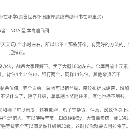
带在哪学(魔兽世界怀旧服厚魔纹布绷带书在哪里买)
作者：NGA-副本毒瘤飞哥
每天天玩6个小时左右，所以比不上那些肝帝。有更好的方法的。
迎指正。
。没办法，战吊大家理解下。卖了大概180g左右。仓库目前土元素1
。背包4个14包包，银行两个，同样14包包。其他杂货若干
剩余价值。完全白给。急救可以把丝绸，魔纹布搓成绷带，增加
就不说什么了，除了升级，拿拿副本奖励装备。其他也挣不到钱
。熊和狮子可以剥皮，还有熊胆，爪子等杂货，注意，蜘蛛怪身上
果你是猎人，可以喂喂宝宝，蜘蛛硬腿5y，大毒囊卖店一组13银
且怪物等级完全可以满足你升级到30级。这时候你就要去阿拉希了