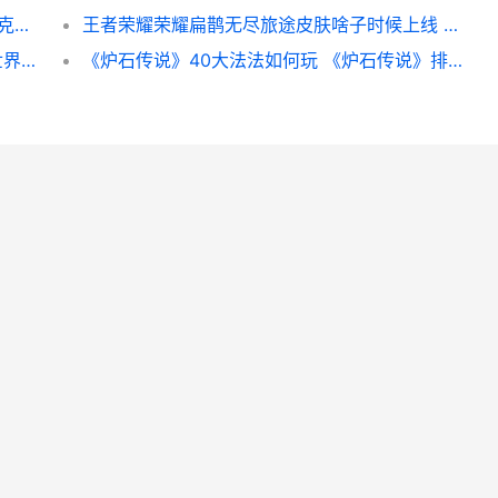
英雄联盟手游剑魔最强出装顺序-新英雄亚托克斯怎么出装
王者荣耀荣耀扁鹊无尽旅途皮肤啥子时候上线 荣耀王者的样子
魔兽世界9.0可怖的惊惧之翼获得策略 魔兽世界十大恐怖的地方
《炉石传说》40大法法如何玩 《炉石传说》排行榜