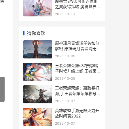
需
魔兽世界9.0可怖的惊惧
之翼获得策略 魔兽世界十
大恐怖的地方
2025-10-10
猜你喜欢
原神璃月青墟浦任务如何
解密 原神璃月青墟浦无名
宝藏位置
2025-10-09
王者荣耀荣耀s37赛季啥
子时候升级上线 王者荣耀
荣耀之章
2025-10-09
王者荣耀荣耀：嬴政暴打
海月 王者荣耀荣耀称号哪
»
个含金量最高
2025-10-07
英雄联盟手游无限火力开
放时间表2022
2025-10-07