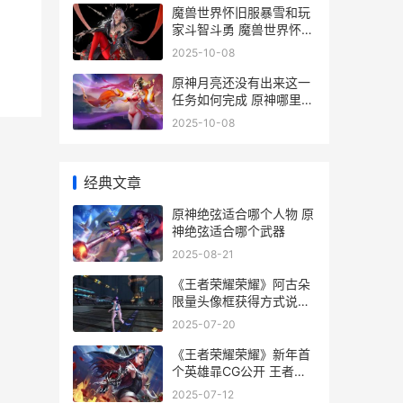
魔兽世界怀旧服暴雪和玩
家斗智斗勇 魔兽世界怀旧
服巫妖王之怒
2025-10-08
原神月亮还没有出来这一
任务如何完成 原神哪里有
月亮
2025-10-08
经典文章
原神绝弦适合哪个人物 原
神绝弦适合哪个武器
2025-08-21
《王者荣耀荣耀》阿古朵
限量头像框获得方式说明
王者荣耀荣耀印记怎么得
2025-07-20
到
《王者荣耀荣耀》新年首
个英雄暃CG公开 王者荣
耀荣耀黄金是什么段位
2025-07-12