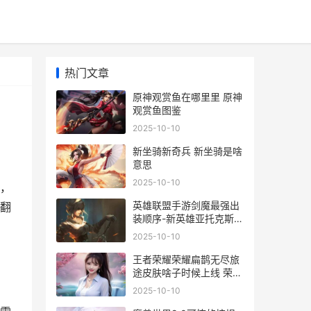
热门文章
原神观赏鱼在哪里里 原神
观赏鱼图鉴
2025-10-10
新坐骑新奇兵 新坐骑是啥
意思
2025-10-10
，
英雄联盟手游剑魔最强出
翻
装顺序-新英雄亚托克斯怎
么出装
2025-10-10
王者荣耀荣耀扁鹊无尽旅
途皮肤啥子时候上线 荣耀
王者的样子
2025-10-10