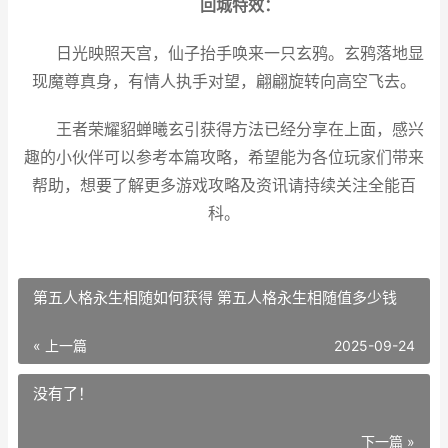
回城特效：
日光映照天宫，仙子抬手唤来一只玄鸦。玄鸦落地显
现魔尊真身，有情人执手对望，翩翩旋转向高空飞去。
王者荣耀貂蝉曦玄引获得方法已经分享在上面，感兴
趣的小伙伴可以参考本篇攻略，希望能为各位玩家们带来
帮助，想要了解更多游戏攻略及资讯请持续关注全能百
科。
第五人格永生相随如何获得 第五人格永生相随值多少钱
« 上一篇
2025-09-24
没有了！
下一篇 »