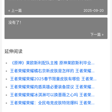
« 上一篇
2025-09-20
没有了！
下一篇 »
延伸阅读
《原神》莱欧斯利配队主推 原神莱欧斯利毕业面板
王者荣耀荣耀橘右京新皮肤是怎样的 王者荣耀橘桑
王者荣耀荣耀2025春节限量皮肤有哪些 王者荣耀荣耀水晶可以送人吗
王者荣耀荣耀肉盾英雄必要装备提议 王者荣耀肉都有哪些
王者荣耀荣耀冰淇淋可以换蔷薇之心吗 王者荣耀荣耀冰雪之华
王者荣耀荣耀：全民电竞皮肤特效爆料 王者荣耀荣耀称号哪个含金量最高