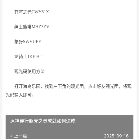
苍穹之光CWY81X
绅士熊喵MHZ3ZV
蒙犽SWVUEF
龙骑士1KFJ9T
观光码使用方法
打开海岛乐园，找到左下角的观光团，点击好友观光团，将观
光码输入即可。
原神穿行躯壳之灵成就如何达成
« 上一篇
2025-09-16