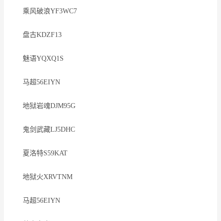
乘风破浪YF3WC7
盘古KDZF13
魅语YQXQ1S
马超56EIYN
地狱岩魂DJM95G
鬼剑武藏LJ5DHC
夏洛特S59KAT
地狱火XRVTNM
马超56EIYN