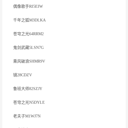
偶像歌手RI5EIW
千年之狐M3DLKA
苍穹之光64RRM2
鬼剑武藏5LSN7G
乘风破浪SHMR9V
镜28CDZV
鲁班大师82SZJY
苍穹之光N5DYLE
老夫子M1WJ7N