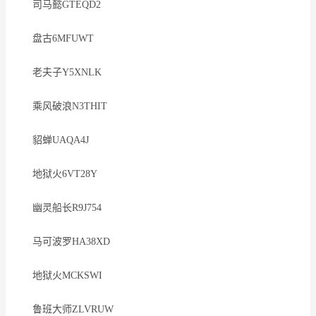
司马懿GTEQD2
盘古6MFUWT
老夫子Y5XNLK
乘风破浪N3THIT
貂蝉UAQA4J
地狱火6VT28Y
幽灵船长R9J754
马可波罗HA38XD
地狱火MCKSWI
鲁班大师ZLVRUW