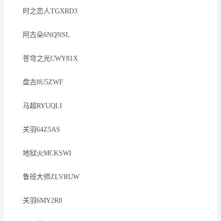
时之恋人TGXRD3
阿古朵6NQNSL
苍穹之光CWY81X
盘古8U5ZWF
马超RYUQLI
关羽64Z5AS
地狱火MCKSWI
鲁班大师ZLVRUW
关羽6MY2R8