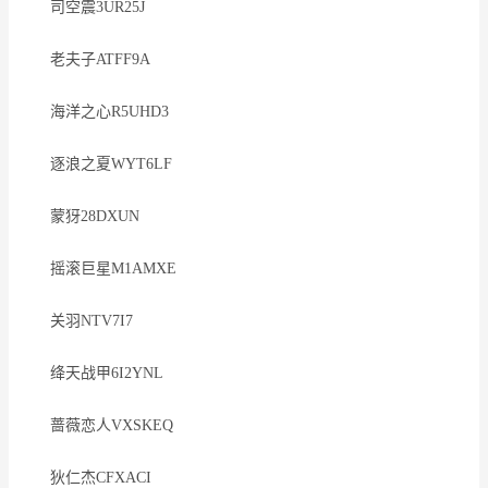
司空震3UR25J
老夫子ATFF9A
海洋之心R5UHD3
逐浪之夏WYT6LF
蒙犽28DXUN
摇滚巨星M1AMXE
关羽NTV7I7
绛天战甲6I2YNL
蔷薇恋人VXSKEQ
狄仁杰CFXACI