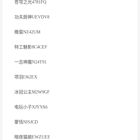
苍穹之光4781FQ
功夫厨神UEVDV8
晚萤NZ42UM
特工魅影8C4CEF
一念神魔N24T91
项羽I362EX
冰冠公主M2W9GF
电玩小子XJYYA6
蒙恬NISJCD
暗夜猫娘EWZUEE