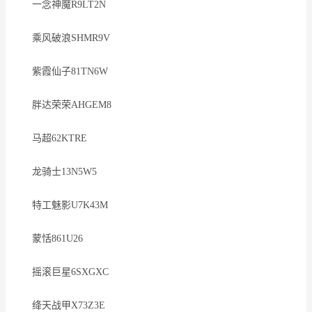
一念神魔R9LT2N
乘风破浪SHMR9V
紫霞仙子81TN6W
胖达荣荣AHGEM8
马超62KTRE
龙骑士13N5W5
特工魅影U7K43M
蒙恬861U26
摇滚巨星6SXGXC
绛天战甲X73Z3E