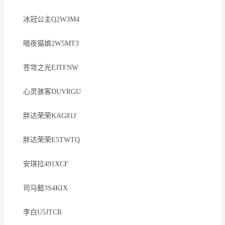
冰冠公主Q2W3M4
暗夜猫娘2W5MT3
苍穹之光EJTFNW
心灵骇客DUVRGU
胖达荣荣KAG81J
胖达荣荣E5TWTQ
安琪拉491XCF
司马懿3S4KIX
李白U5JTCR