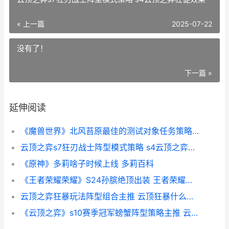
« 上一篇
2025-07-22
没有了！
下一篇 »
延伸阅读
《魔兽世界》北风苔原最佳的测试对象任务策略 魔兽世界北郡修道院
云顶之弈s7狂刃战士阵型模式策略 s4云顶之弈狂徒效果
《原神》多莉啥子时候上线 多莉百科
《王者荣耀荣耀》S24孙膑绝顶出装 王者荣耀荣耀典藏皮肤排名
云顶之弈狂暴玩法阵型组合主推 云顶狂暴什么阵容好玩
《云顶之弈》s10赛季冠军螃蟹阵型策略主推 云顶之弈s10什么时候返场