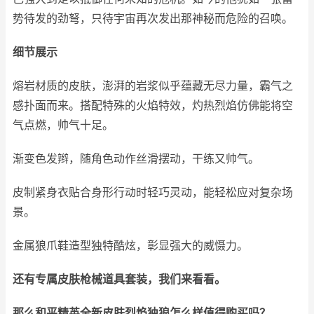
势待发的劲弩，只待宇宙再次发出那神秘而危险的召唤。
细节展示
熔岩材质的皮肤，澎湃的岩浆似乎蕴藏无尽力量，霸气之
感扑面而来。搭配特殊的火焰特效，灼热烈焰仿佛能将空
气点燃，帅气十足。
渐变色发辫，随角色动作丝滑摆动，干练又帅气。
皮制紧身衣贴合身形行动时轻巧灵动，能轻松应对复杂场
景。
金属狼爪鞋造型独特酷炫，彰显强大的威慑力。
还有专属皮肤枪械道具套装，我们来看看。
那么和平精英全新皮肤烈焰独狼怎么样值得购买吗？