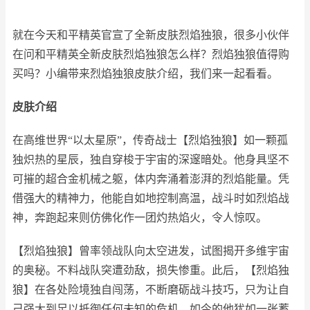
就在今天和平精英官宣了全新皮肤烈焰独狼，很多小伙伴
在问和平精英全新皮肤烈焰独狼怎么样？烈焰独狼值得购
买吗？小编带来烈焰独狼皮肤介绍，我们来一起看看。
皮肤介绍
在高维世界“以太星原”，传奇战士【烈焰独狼】如一颗孤
独炽热的星辰，独自穿梭于宇宙的深邃暗处。他身具坚不
可摧的超合金机械之躯，体内奔涌着澎湃的烈焰能量。凭
借强大的精神力，他能自如地控制高温，战斗时如烈焰战
神，奔跑起来则仿佛化作一团灼热焰火，令人惊叹。
【烈焰独狼】曾率领战队向太空进发，试图揭开多维宇宙
的奥秘。不料战队突遭劲敌，损失惨重。此后，【烈焰独
狼】在各处险境独自闯荡，不断磨砺战斗技巧，只为让自
己强大到足以抵御任何未知的危机。如今的他犹如一张蓄