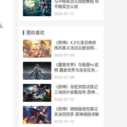
与平精英怎么捏脸教程 和
平精英怎么捏
2025-07-11
么
猜你喜欢
《原神》4.0七圣召唤修
炼的奥义活动主题说明
《原神》4.0七圣怎么获
2025-07-05
得
《魔兽世界》乌龟服hc说
明 魔兽世界乌洛克任务怎
么做
2025-07-06
《原神》龙蛇洞宫试炼记
三块碎片收集指导 原神蛇
洞镇物
2025-07-10
《原神》胡桃秘境完美过
关诀窍同享 原神胡桃详解
2025-07-10