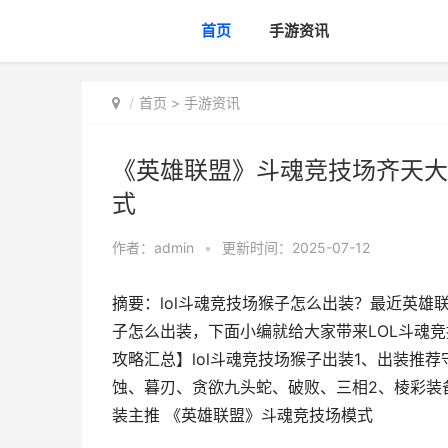
首页
手游资讯
首页
>
手游资讯
《英雄联盟》斗魂竞技场齐天大
式
作者：
admin
•
更新时间：2025-07-12
摘要：lol斗魂竞技场猴子怎么出装？最近英雄
子怎么出装，下面小编就给大家带来LOL斗魂
攻略汇总】lol斗魂竞技场猴子出装1、出装推
蚀、暮刃、贪欲九头蛇、破败、三相2、棱彩装
装主推 《英雄联盟》斗魂竞技场模式