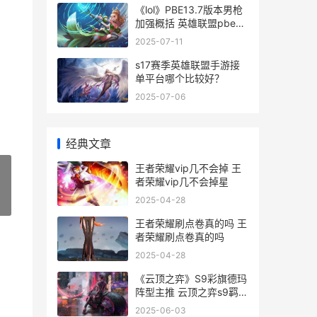
《lol》PBE13.7版本男枪
加强概括 英雄联盟pbe更
新公告
2025-07-11
s17赛季英雄联盟手游接
单平台哪个比较好？
2025-07-06
经典文章
王者荣耀vip几不会掉 王
者荣耀vip几不会掉星
2025-04-28
»
王者荣耀刷点卷真的吗 王
者荣耀刷点卷真的吗
2025-04-28
《云顶之弈》S9彩旗德玛
阵型主推 云顶之弈s9羁绊
一览表
2025-06-03