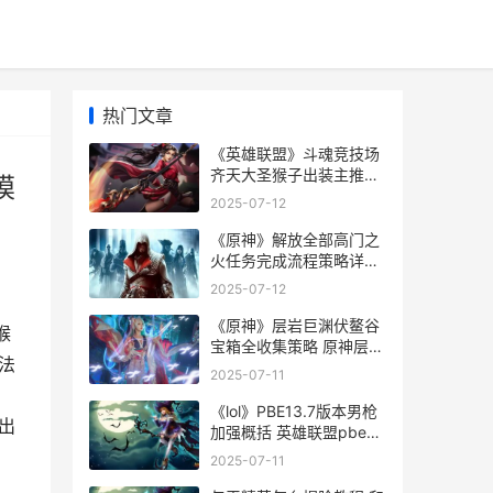
热门文章
《英雄联盟》斗魂竞技场
齐天大圣猴子出装主推
模
《英雄联盟》斗魂竞技场
2025-07-12
模式
《原神》解放全部高门之
火任务完成流程策略详细
解答 原神解锁全图
2025-07-12
《原神》层岩巨渊伏鳌谷
猴
宝箱全收集策略 原神层岩
法
巨渊深游记任务攻略
2025-07-11
《lol》PBE13.7版本男枪
出
加强概括 英雄联盟pbe更
新公告
2025-07-11