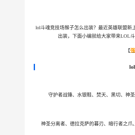
lol斗魂竞技场猴子怎么出装？最近英雄联盟新
出装，下面小编就给大家带来LOL
【
强
l
守护者战锤、水银鞋、焚天、黑切、神圣
神圣分离者、德拉克萨的暮刃、暗行者之爪