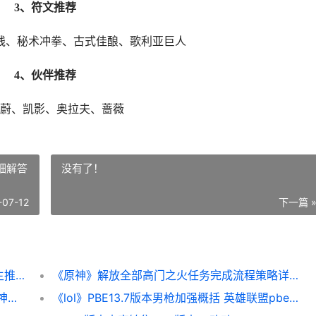
3、符文推荐
线、秘术冲拳、古式佳酿、歌利亚巨人
4、伙伴推荐
蔚、凯影、奥拉夫、蔷薇
细解答
没有了！
-07-12
下一篇 
《英雄联盟》斗魂竞技场齐天大圣猴子出装主推 《英雄联盟》斗魂竞技场模式
《原神》解放全部高门之火任务完成流程策略详细解答 原神解锁全图
《原神》层岩巨渊伏鳌谷宝箱全收集策略 原神层岩巨渊深游记任务攻略
《lol》PBE13.7版本男枪加强概括 英雄联盟pbe更新公告