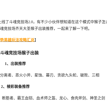
上线了斗魂竞技场2.0，有不少小伙伴想知道在这个模式中猴子怎
斗魂竞技场齐天大圣猴子出装推荐，一起来了解一下吧。
势英雄玩法攻略汇总
】
ol斗魂竞技场猴子出装
1、出装推荐
分离者、恶火小斧、星蚀、暮刃、贪欲九头蛇、破败、三相
2、棱彩装备推荐
、断筋者、霸王血铠、血术师之盔、龙心、食肉斧剑、神圣之剑