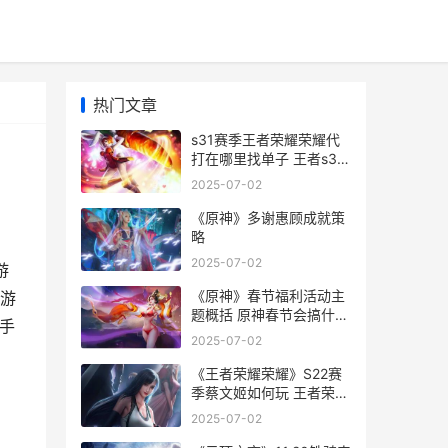
热门文章
s31赛季王者荣耀荣耀代
打在哪里找单子 王者s3到
s21
2025-07-02
《原神》多谢惠顾成就策
略
2025-07-02
游
《原神》春节福利活动主
游
题概括 原神春节会搞什么
手
活动么
2025-07-02
《王者荣耀荣耀》S22赛
季蔡文姬如何玩 王者荣耀
荣耀典藏皮肤排名
2025-07-02