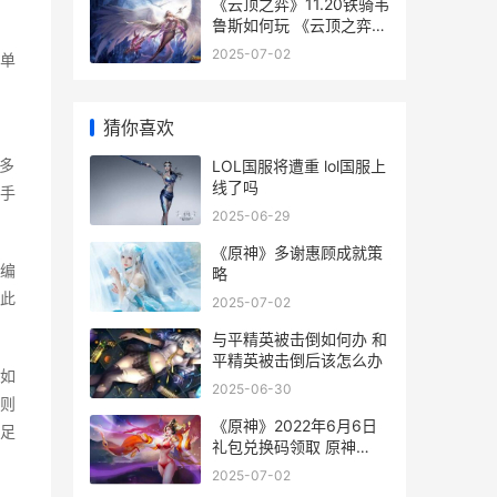
《云顶之弈》11.20铁骑韦
鲁斯如何玩 《云顶之弈》
，
双城之战2赛季上线时间
2025-07-02
单
猜你喜欢
多
LOL国服将遭重 lol国服上
线了吗
手
2025-06-29
《原神》多谢惠顾成就策
编
略
此
2025-07-02
与平精英被击倒如何办 和
平精英被击倒后该怎么办
如
2025-06-30
则
《原神》2022年6月6日
有足
礼包兑换码领取 原神
2020
2025-07-02