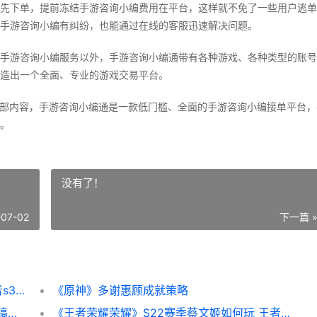
先下单，提前冻结手游咨询小编费用在平台，这样就不免了一些用户逃单
手游咨询小编有纠纷，也能通过在线的客服迅速解决问题。
手游咨询小编服务以外，手游咨询小编通带有各种游戏、各种类型的账号
造出一个全面、专业的游戏交易平台。
全部内容，手游咨询小编通是一款低门槛、全面的手游咨询小编接单平台，
。
没有了！
-07-02
下一篇 
s31赛季王者荣耀荣耀代打在哪里找单子 王者s3到s21
《原神》多谢惠顾成就策略
《原神》春节福利活动主题概括 原神春节会搞什么活动么
《王者荣耀荣耀》S22赛季蔡文姬如何玩 王者荣耀荣耀典藏皮肤排名