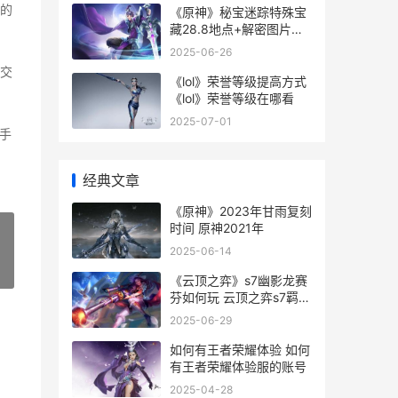
的
《原神》秘宝迷踪特殊宝
藏28.8地点+解密图片文
字教程 原神2.0秘宝迷踪
2025-06-26
攻略
交
《lol》荣誉等级提高方式
《lol》荣誉等级在哪看
2025-07-01
手
经典文章
《原神》2023年甘雨复刻
时间 原神2021年
2025-06-14
»
《云顶之弈》s7幽影龙赛
芬如何玩 云顶之弈s7羁绊
全览图
2025-06-29
如何有王者荣耀体验 如何
有王者荣耀体验服的账号
2025-04-28