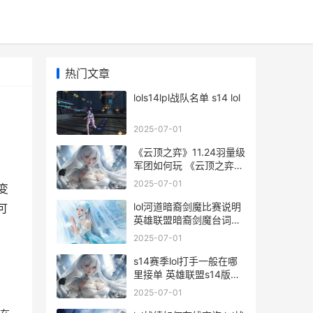
热门文章
lols14lpl战队名单 s14 lol
2025-07-01
《云顶之弈》11.24羽量级
军团如何玩 《云顶之弈》
S12赛季中五费卡的具体
2025-07-01
变
数量是多少-
lol河道暗裔剑魔比赛说明
可
英雄联盟暗裔剑魔台词语
音
2025-07-01
s14赛季lol打手一般在哪
里接单 英雄联盟s14版本
最强英雄
2025-07-01