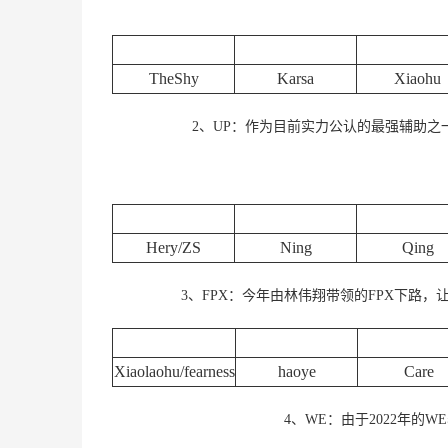
上单
打野
中单
TheShy
Karsa
Xiaohu
2、UP：作为目前实力公认的最强辅助之一
上单
打野
中单
Hery/ZS
Ning
Qing
3、FPX：今年由林伟翔带领的FPX下路
上单
打野
中单
Xiaolaohu/fearness
haoye
Care
4、WE：由于2022年