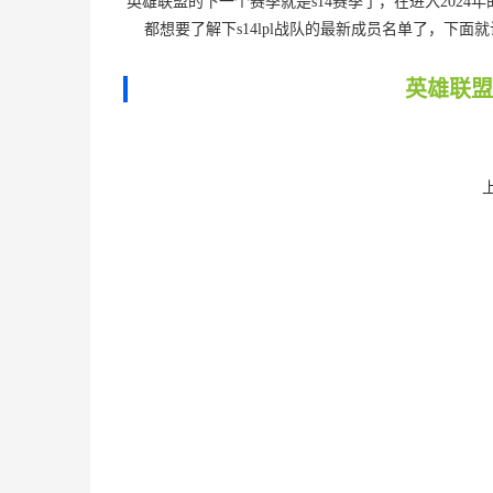
英雄联盟的下一个赛季就是s14赛季了，在进入2024
都想要了解下s14lpl战队的最新成员名单了，下
英雄联盟2
上