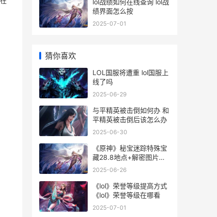
现在
lol战绩如何在线查询 lol战
绩界面怎么按
2025-07-01
猜你喜欢
LOL国服将遭重 lol国服上
线了吗
2025-06-29
与平精英被击倒如何办 和
平精英被击倒后该怎么办
2025-06-30
《原神》秘宝迷踪特殊宝
藏28.8地点+解密图片文
字教程 原神2.0秘宝迷踪
2025-06-26
攻略
《lol》荣誉等级提高方式
《lol》荣誉等级在哪看
2025-07-01