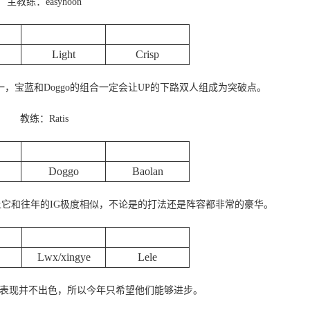
主教练：easyhoon
下路
辅助
Light
Crisp
，宝蓝和Doggo的组合一定会让UP的下路双人组成为突破点。
教练：Ratis
下路
辅助
Doggo
Baolan
，让它和往年的IG极度相似，不论是的打法还是阵容都非常的豪华。
下路
辅助
Lwx/xingye
Lele
的WE表现并不出色，所以今年只希望他们能够进步。