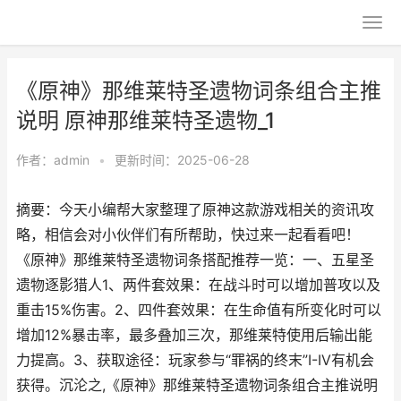
《原神》那维莱特圣遗物词条组合主推
说明 原神那维莱特圣遗物_1
作者：
admin
•
更新时间：2025-06-28
摘要：今天小编帮大家整理了原神这款游戏相关的资讯攻
略，相信会对小伙伴们有所帮助，快过来一起看看吧！
《原神》那维莱特圣遗物词条搭配推荐一览：一、五星圣
遗物逐影猎人1、两件套效果：在战斗时可以增加普攻以及
重击15%伤害。2、四件套效果：在生命值有所变化时可以
增加12%暴击率，最多叠加三次，那维莱特使用后输出能
力提高。3、获取途径：玩家参与“罪祸的终末”I-IV有机会
获得。沉沦之,《原神》那维莱特圣遗物词条组合主推说明