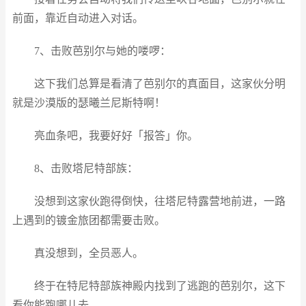
前面，靠近自动进入对话。
7、击败芭别尔与她的喽啰：
这下我们总算是看清了芭别尔的真面目，这家伙分明
就是沙漠版的瑟曦兰尼斯特啊！
亮血条吧，我要好好「报答」你。
8、击败塔尼特部族：
没想到这家伙跑得倒快，往塔尼特露营地前进，一路
上遇到的镀金旅团都需要击败。
真没想到，全员恶人。
终于在特尼特部族神殿内找到了逃跑的芭别尔，这下
看你能跑哪儿去。