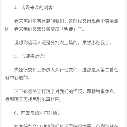
4、击败来袭的刺客：
看来芭别尔有意离间我们，这时候又出现两个镀金旅
团，看来咱们又双叒叕变成「叛徒」了。
没想到这两人还是分批次上场的，果然小瞧我了。
5、与婕德对话：
向婕德交付三份愚人众行动文件，这都是从第二幕任
务中获取的。
这下婕德终于打消了对我们的怀疑，那就稍事休息，
等到明天再找芭别尔算账吧。
6、前去与芭别尔对质：
接着任务会自动将我们传送至峡谷地面，芭别尔就在