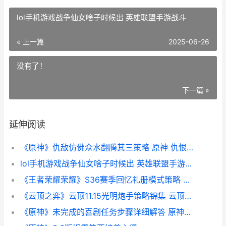
lol手机游戏战争仙女啥子时候出 英雄联盟手游战斗
« 上一篇
2025-06-26
没有了！
下一篇 »
延伸阅读
《原神》仇敌仿佛众水翻腾其三策略 原神 仇恨机制
lol手机游戏战争仙女啥子时候出 英雄联盟手游战斗
《王者荣耀荣耀》S36赛季回忆礼册模式策略 王者荣耀荣耀典藏皮肤排名
《云顶之弈》云顶11.15光明炮手策略锦集 云顶之弈最新讲解
《原神》未完成的喜剧任务步骤详细解答 原神未完成的画作