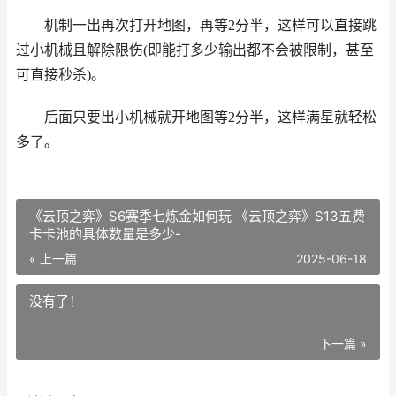
机制一出再次打开地图，再等2分半，这样可以直接跳
过小机械且解除限伤(即能打多少输出都不会被限制，甚至
可直接秒杀)。
后面只要出小机械就开地图等2分半，这样满星就轻松
多了。
《云顶之弈》S6赛季七炼金如何玩 《云顶之弈》S13五费
卡卡池的具体数量是多少-
« 上一篇
2025-06-18
没有了！
下一篇 »