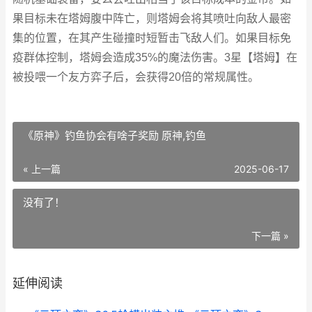
果目标未在塔姆腹中阵亡，则塔姆会将其喷吐向敌人最密
集的位置，在其产生碰撞时短暂击飞敌人们。如果目标免
疫群体控制，塔姆会造成35%的魔法伤害。3星【塔姆】在
被投喂一个友方弈子后，会获得20倍的常规属性。
《原神》钓鱼协会有啥子奖励 原神,钓鱼
« 上一篇
2025-06-17
没有了！
下一篇 »
延伸阅读